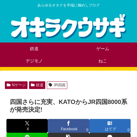
あらゆるオタクを半端に極めしブログ
鉄道
ゲーム
デジモノ
ねこ
Nゲージ
鉄道
JR四国
四国さらに充実、KATOからJR四国8000系
が発売決定!
X
Facebook
はてブ
0
0