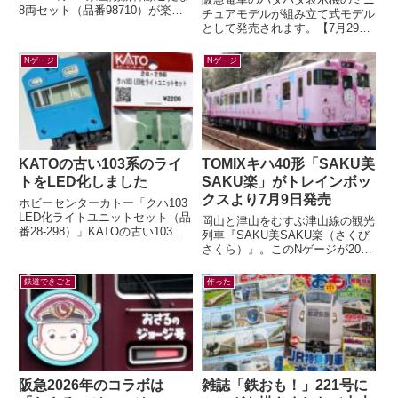
8両セット（品番98710）が楽天
チュアモデルが組み立て式モデル
ブックスにて33%オフ。いつか買
として発売されます。【7月29日
うぞ買うぞと思っていたのに「今
(水)AM10:00発売】ミニチュアパ
は...
タパタ表示機が新登場！（HAN...
Nゲージ
Nゲージ
KATOの古い103系のライ
TOMIXキハ40形「SAKU美
トをLED化しました
SAKU楽」がトレインボッ
クスより7月9日発売
ホビーセンターカトー「クハ103
LED化ライトユニットセット（品
岡山と津山をむすぶ津山線の観光
番28-298）」KATOの古い103系
列車『SAKU美SAKU楽（さくび
のライトをLED化するキットが、
さくら）』。このNゲージが2026
2026年5月末に発売...
年7月9日(木) 正午～ トレインボ
ックスにて限定販売されます...
鉄道できごと
作った
阪急2026年のコラボは
雑誌「鉄おも！」221号に