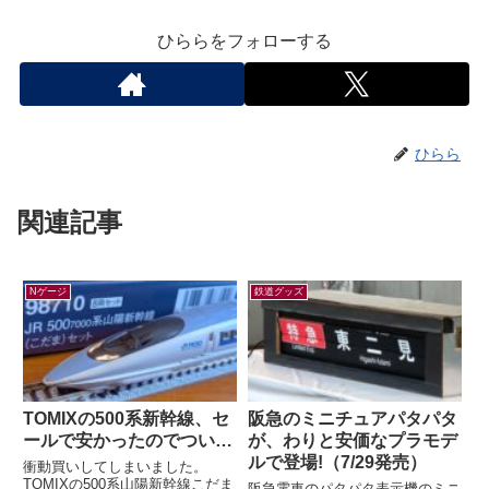
ひららをフォローする
ひらら
関連記事
Nゲージ
鉄道グッズ
TOMIXの500系新幹線、セ
阪急のミニチュアパタパタ
ールで安かったのでつい…
が、わりと安価なプラモデ
ルで登場!（7/29発売）
衝動買いしてしまいました。
TOMIXの500系山陽新幹線こだま
阪急電車のパタパタ表示機のミニ