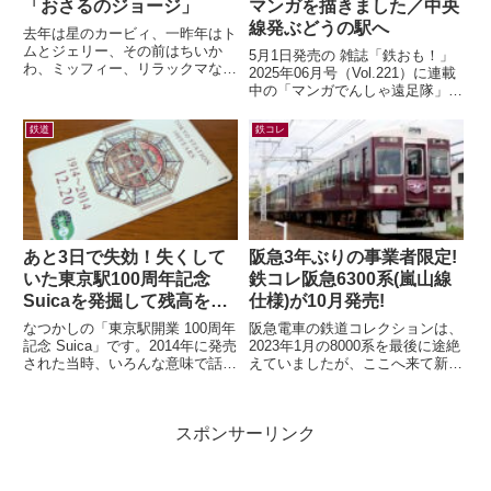
「おさるのジョージ」
マンガを描きました／中央
線発ぶどうの駅へ
去年は星のカービィ、一昨年はト
ムとジェリー、その前はちいか
5月1日発売の 雑誌「鉄おも！」
わ、ミッフィー、リラックマなど
2025年06月号（Vol.221）に連載
など。すっかり毎年恒例行事とな
中の「マンガでんしゃ遠足隊」最
った有名キャラクターと阪急電車
新話を描きました。今月は「中央
のコラボレー...
線発！まいごの快速とぶどう...
鉄道
鉄コレ
あと3日で失効！失くして
阪急3年ぶりの事業者限定!
いた東京駅100周年記念
鉄コレ阪急6300系(嵐山線
Suicaを発掘して残高を確
仕様)が10月発売!
認したら…
なつかしの「東京駅開業 100周年
阪急電車の鉄道コレクションは、
記念 Suica」です。2014年に発売
2023年1月の8000系を最後に途絶
された当時、いろんな意味で話題
えていましたが、ここへ来て新製
になりましたよね。記念アイテム
品の発表が！鉄道コレクション
なので、もったいなくて使わ...
さよなら阪急6300系（嵐山線
仕...
スポンサーリンク