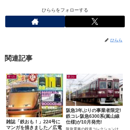
ひららをフォローする
ひらら
関連記事
作った
鉄コレ
阪急3年ぶりの事業者限定!
鉄コレ阪急6300系(嵐山線
雑誌「鉄おも！」224号に
仕様)が10月発売!
マンガを描きました／広電
阪急電車の鉄道コレクションは、