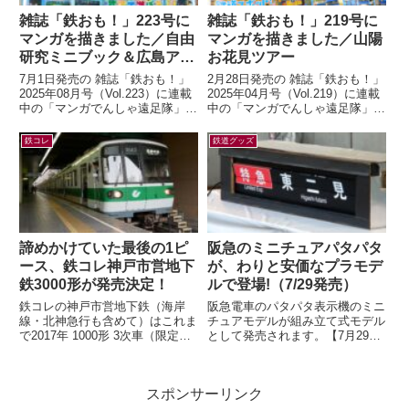
雑誌「鉄おも！」223号に
雑誌「鉄おも！」219号に
マンガを描きました／自由
マンガを描きました／山陽
研究ミニブック＆広島アス
お花見ツアー
トラムライン編
7月1日発売の 雑誌「鉄おも！」
2月28日発売の 雑誌「鉄おも！」
2025年08月号（Vol.223）に連載
2025年04月号（Vol.219）に連載
中の「マンガでんしゃ遠足隊」最
中の「マンガでんしゃ遠足隊」最
新話を描きました。今月は「アス
新話を描きました。今月は「夢と
トラムラインにのって広島お...
ロマンの山陽お花見ツアー...
鉄コレ
鉄道グッズ
諦めかけていた最後の1ピ
阪急のミニチュアパタパタ
ース、鉄コレ神戸市営地下
が、わりと安価なプラモデ
鉄3000形が発売決定！
ルで登場!（7/29発売）
鉄コレの神戸市営地下鉄（海岸
阪急電車のパタパタ表示機のミニ
線・北神急行も含めて）はこれま
チュアモデルが組み立て式モデル
で2017年 1000形 3次車（限定）
として発売されます。【7月29日
2018年 7000系（一般2種・限
(水)AM10:00発売】ミニチュアパ
定）2020年 6000形...
タパタ表示機が新登場！（HAN...
スポンサーリンク