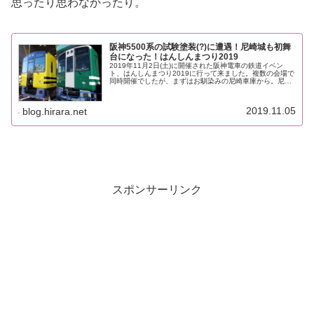
思ったり思わなかったり。
阪神5500系の試験塗装(?)に遭遇！尼崎城も初舞
台になった！はんしんまつり2019
2019年11月2日(土)に開催された阪神電車の鉄道イベン
ト、はんしんまつり2019に行って来ました。複数の会場で
同時開催でしたが、まずはお馴染みの尼崎車庫から。尼崎
車庫で見た謎の5500系会場メインルートには、阪神なんば
線開業10周年記念...
2019.11.05
blog.hirara.net
スポンサーリンク