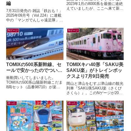
編
2023年1月の8000系を最後に途絶
えていましたが、ここへ来て新製
7月31日発売の 雑誌「鉄おも！」
品の発表が！鉄道コレクション
2025年09月号（Vol.224）に連載
さよなら阪急6300系（嵐山線
中の「マンガでんしゃ遠足隊」最
仕...
新話を描きました。今月は「広島
の路面電車で いくぜ！広...
Nゲージ
Nゲージ
TOMIXの500系新幹線、セ
TOMIXキハ40形「SAKU美
ールで安かったのでつい…
SAKU楽」がトレインボッ
クスより7月9日発売
衝動買いしてしまいました。
TOMIXの500系山陽新幹線こだま
岡山と津山をむすぶ津山線の観光
8両セット（品番98710）が楽天
列車『SAKU美SAKU楽（さくび
ブックスにて33%オフ。いつか買
さくら）』。このNゲージが2026
うぞ買うぞと思っていたのに「今
年7月9日(木) 正午～ トレインボ
は...
ックスにて限定販売されます...
作った
作った