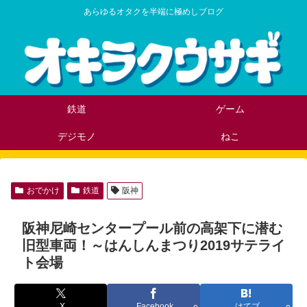
あらゆるオタクを半端に極めしブログ
鉄道
ゲーム
デジモノ
ねこ
おでかけ
鉄道
阪神
阪神尼崎センタープール前の高架下に潜む
旧型車両！～はんしんまつり2019サテライ
ト会場
X
Facebook
はてブ