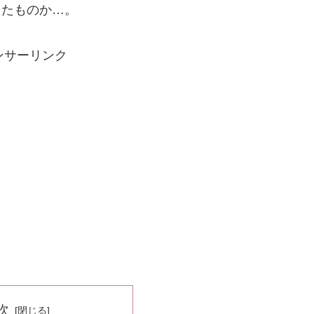
したものか…。
ンサーリンク
次