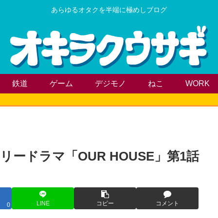
あらゆるオタクを半端に極めしブログ
鉄道
ゲーム
デジモノ
ねこ
WORK
ードラマ「OUR HOUSE」第1話
LINE
コピー
コメント
0