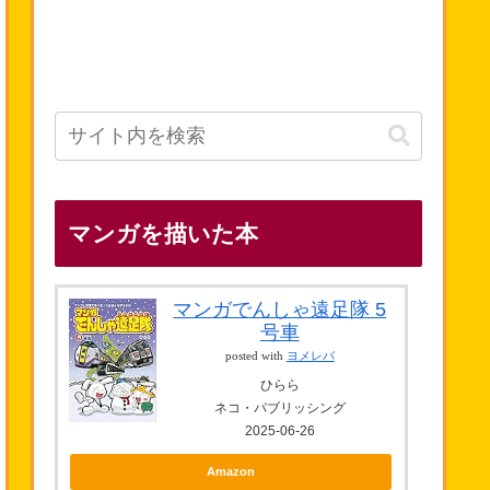
マンガを描いた本
マンガでんしゃ遠足隊 5
号車
posted with
ヨメレバ
ひらら
ネコ・パブリッシング
2025-06-26
Amazon