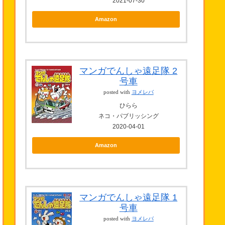
2021-07-30
Amazon
マンガでんしゃ遠足隊 2
号車
posted with
ヨメレバ
ひらら
ネコ・パブリッシング
2020-04-01
Amazon
マンガでんしゃ遠足隊 1
号車
posted with
ヨメレバ