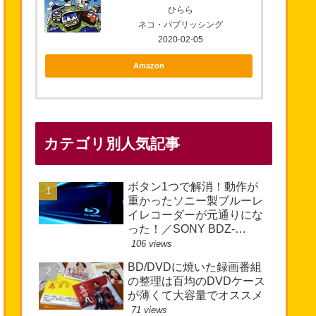
ひらら
ネコ・パブリッシング
2020-02-05
Amazon
カテゴリ別人気記事
ボタン1つで解消！動作が
重かったソニー製ブルーレ
イレコーダーが元通りにな
った！／SONY BDZ-
EW510
106 views
BD/DVDに焼いた録画番組
の整理は百均のDVDケース
が薄くて大容量でオススメ
71 views