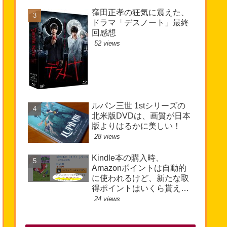
窪田正孝の狂気に震えた、
ドラマ「デスノート」最終
回感想
52 views
ルパン三世 1stシリーズの
北米版DVDは、画質が日本
版よりはるかに美しい！
28 views
Kindle本の購入時、
Amazonポイントは自動的
に使われるけど、新たな取
得ポイントはいくら貰え
る?
24 views