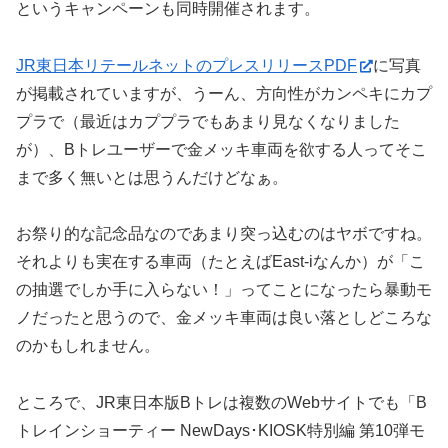
というキャンペーンも同時開催されます。
JR東日本リテールネットのプレスリリースPDF
に写真
が掲載されていますが、うーん、方向性がカンペキにカプ
プラで（最近はカププラでもあまり見なくなりました
が）、Bトレユーザーで金メッキ車両を欲する人ってそこ
まで多く無いとは思うんだけどなぁ。
お祭り的な記念品なのであまり突っ込むのはヤボですね。
それよりも実在する車両（たとえばEast-iなんか）が「こ
の抽選でしか手に入らない！」ってことになったら暴動モ
ノだったと思うので、金メッキ車両は良い落としどころな
のかもしれません。
ところで、JR東日本版Bトレは複数のWebサイトでも「B
トレインショーティー NewDays･KIOSK特別編 第10弾モ