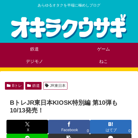
あらゆるオタクを半端に極めしブログ
鉄道
ゲーム
デジモノ
ねこ
Bトレ
鉄道
JR東日本
BトレJR東日本KIOSK特別編 第10弾も
10/13発売！
X
Facebook
はてブ
0
0