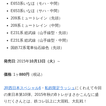
E653系いなほ（モハ・中間）
E653系いなほ（サハ・中間）
209系ミュートレイン（先頭）
209系ミュートレイン（中間）
E231系 総武線（山手線型・先頭）
E231系 総武線（山手線型・中間）
国鉄72系電車仙石線色（先頭）
発売日
: 2015年
10月13日（火）
～
価格
: 1ヶ
880円
（税込）
JR西日本スペシャル6
・
私鉄限定ラッシュ
にくわえて今回
の東日本第10弾。2015年秋のBトレがまさかこんなに盛
りだくさんとは、鉄コレ以上に大混戦、大乱戦！