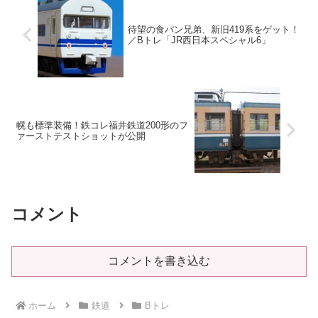
待望の食パン兄弟、新旧419系をゲット！
／Bトレ「JR西日本スペシャル6」
幌も標準装備！鉄コレ福井鉄道200形のフ
ァーストテストショットが公開
コメント
コメントを書き込む
ホーム
鉄道
Bトレ