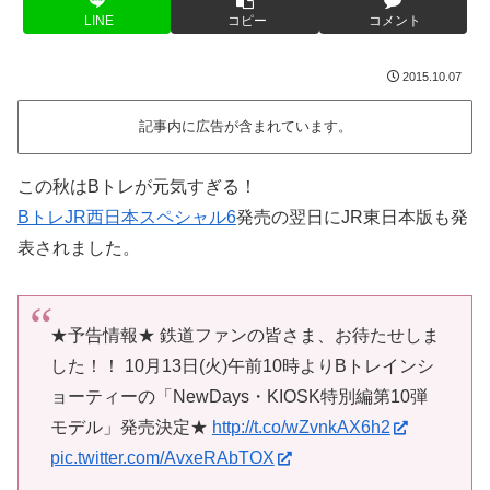
LINE
コピー
コメント
2015.10.07
記事内に広告が含まれています。
この秋はBトレが元気すぎる！
BトレJR西日本スペシャル6
発売の翌日にJR東日本版も発
表されました。
★予告情報★ 鉄道ファンの皆さま、お待たせしま
した！！ 10月13日(火)午前10時よりBトレインシ
ョーティーの「NewDays・KIOSK特別編第10弾
モデル」発売決定★
http://t.co/wZvnkAX6h2
pic.twitter.com/AvxeRAbTOX