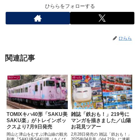
ひららをフォローする
ひらら
関連記事
Nゲージ
作った
TOMIXキハ40形「SAKU美
雑誌「鉄おも！」219号に
SAKU楽」がトレインボッ
マンガを描きました／山陽
クスより7月9日発売
お花見ツアー
岡山と津山をむすぶ津山線の観光
2月28日発売の 雑誌「鉄おも！」
列車『SAKU美SAKU楽（さくび
2025年04月号（Vol.219）に連載