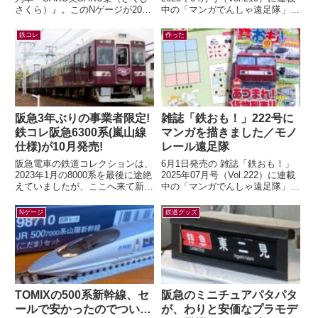
さくら）』。このNゲージが2026
中の「マンガでんしゃ遠足隊」最
年7月9日(木) 正午～ トレインボ
新話を描きました。今月は「夢と
ックスにて限定販売されます...
ロマンの山陽お花見ツアー...
鉄コレ
作った
阪急3年ぶりの事業者限定!
雑誌「鉄おも！」222号に
鉄コレ阪急6300系(嵐山線
マンガを描きました／モノ
仕様)が10月発売!
レール遠足隊
阪急電車の鉄道コレクションは、
6月1日発売の 雑誌「鉄おも！」
2023年1月の8000系を最後に途絶
2025年07月号（Vol.222）に連載
えていましたが、ここへ来て新製
中の「マンガでんしゃ遠足隊」最
品の発表が！鉄道コレクション
新話を描きました。今月は「また
さよなら阪急6300系（嵐山線
がる？ぶらさがる？それゆけ...
Nゲージ
鉄道グッズ
仕...
TOMIXの500系新幹線、セ
阪急のミニチュアパタパタ
ールで安かったのでつい…
が、わりと安価なプラモデ