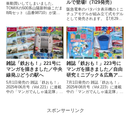
ルで登場!（7/29発売）
衝動買いしてしまいました。
TOMIXの500系山陽新幹線こだま
阪急電車のパタパタ表示機のミニ
8両セット（品番98710）が楽天
チュアモデルが組み立て式モデル
ブックスにて33%オフ。いつか買
として発売されます。【7月29日
うぞ買うぞと思っていたのに「今
(水)AM10:00発売】ミニチュアパ
は...
タパタ表示機が新登場！（HAN...
作った
作った
雑誌「鉄おも！」221号に
雑誌「鉄おも！」223号に
マンガを描きました／中央
マンガを描きました／自由
線発ぶどうの駅へ
研究ミニブック＆広島アス
トラムライン編
5月1日発売の 雑誌「鉄おも！」
7月1日発売の 雑誌「鉄おも！」
2025年06月号（Vol.221）に連載
2025年08月号（Vol.223）に連載
中の「マンガでんしゃ遠足隊」最
中の「マンガでんしゃ遠足隊」最
新話を描きました。今月は「中央
新話を描きました。今月は「アス
線発！まいごの快速とぶどう...
トラムラインにのって広島お...
スポンサーリンク