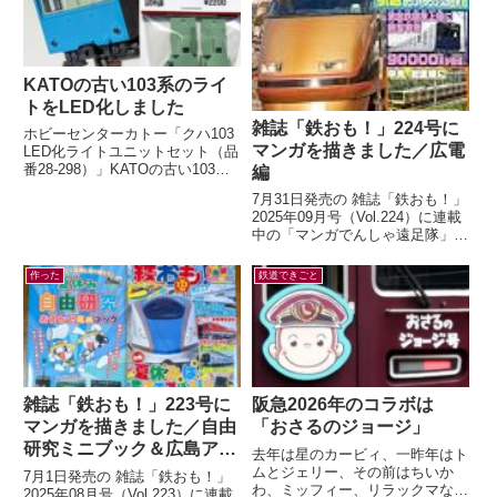
KATOの古い103系のライ
トをLED化しました
雑誌「鉄おも！」224号に
ホビーセンターカトー「クハ103
マンガを描きました／広電
LED化ライトユニットセット（品
番28-298）」KATOの古い103系
編
のライトをLED化するキットが、
7月31日発売の 雑誌「鉄おも！」
2026年5月末に発売...
2025年09月号（Vol.224）に連載
中の「マンガでんしゃ遠足隊」最
新話を描きました。今月は「広島
の路面電車で いくぜ！広...
作った
鉄道できごと
雑誌「鉄おも！」223号に
阪急2026年のコラボは
マンガを描きました／自由
「おさるのジョージ」
研究ミニブック＆広島アス
去年は星のカービィ、一昨年はト
トラムライン編
ムとジェリー、その前はちいか
7月1日発売の 雑誌「鉄おも！」
わ、ミッフィー、リラックマなど
2025年08月号（Vol.223）に連載