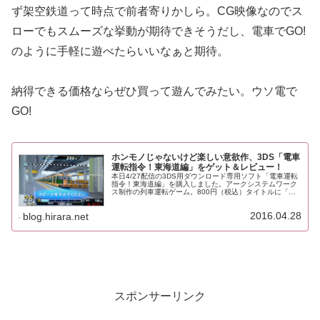
ず架空鉄道って時点で前者寄りかしら。CG映像なのでス
ローでもスムーズな挙動が期待できそうだし、電車でGO!
のように手軽に遊べたらいいなぁと期待。
納得できる価格ならぜひ買って遊んでみたい。ウソ電で
GO!
ホンモノじゃないけど楽しい意欲作、3DS「電車
運転指令！東海道編」をゲット＆レビュー！
本日4/27配信の3DS用ダウンロード専用ソフト「電車運転
指令！東海道編」を購入しました。アークシステムワーク
ス制作の列車運転ゲーム。800円（税込）タイトルに「運
転指令」と入ってるけれど、けして総合運転指令所から多
数の列車に運行指示を出す...
2016.04.28
blog.hirara.net
スポンサーリンク