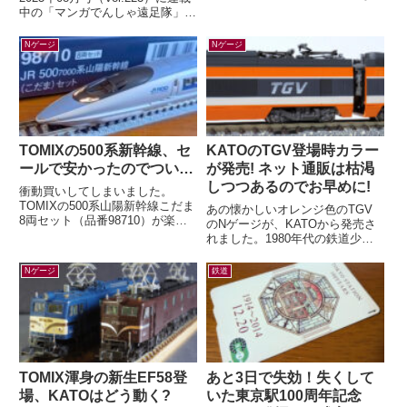
など。すっかり毎年恒例行事とな
中の「マンガでんしゃ遠足隊」最
った有名キャラクターと阪急電車
新話を描きました。今月は「アス
のコラボレー...
トラムラインにのって広島お...
Nゲージ
Nゲージ
TOMIXの500系新幹線、セ
KATOのTGV登場時カラー
ールで安かったのでつい…
が発売! ネット通販は枯渇
しつつあるのでお早めに!
衝動買いしてしまいました。
TOMIXの500系山陽新幹線こだま
あの懐かしいオレンジ色のTGV
8両セット（品番98710）が楽天
のNゲージが、KATOから発売さ
ブックスにて33%オフ。いつか買
れました。1980年代の鉄道少年
うぞ買うぞと思っていたのに「今
だった私の心をつかんで離さなか
は...
ったのが、この初代TGV。フラ
Nゲージ
鉄道
ンスの...
TOMIX渾身の新生EF58登
あと3日で失効！失くして
場、KATOはどう動く?
いた東京駅100周年記念