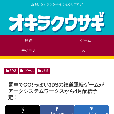
あらゆるオタクを半端に極めしブログ
鉄道
ゲーム
デジモノ
ねこ
3DS
ゲーム
鉄道
電車でGO!っぽい3DSの鉄道運転ゲームが
アークシステムワークスから4月配信予
定！
X
Facebook
はてブ