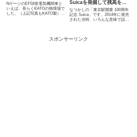
Suicaを発掘して残高を確
NゲージのEF58形電気機関車と
認したら…
いえば、長らくKATOの独壇場で
なつかしの「東京駅開業 100周年
した。（上記写真もKATO製）す
記念 Suica」です。2014年に発売
でに多くの鉄道模型ファンの皆さ
された当時、いろんな意味で話題
んがご存知の通り、先日TOMIX
になりましたよね。記念アイテム
か...
なので、もったいなくて使わ...
スポンサーリンク