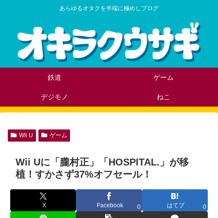
あらゆるオタクを半端に極めしブログ
鉄道
ゲーム
デジモノ
ねこ
Wii U
ゲーム
Wii Uに「朧村正」「HOSPITAL.」が移
植！すかさず37%オフセール！
X
Facebook
はてブ
0
0