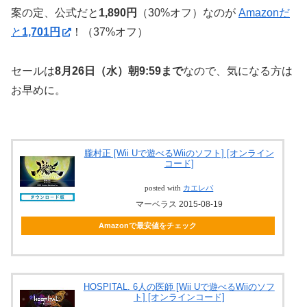
案の定、公式だと
1,890円
（30%オフ）なのが
Amazonだ
と
1,701円
！（37%オフ）
セールは
8月26日（水）朝9:59まで
なので、気になる方は
お早めに。
朧村正 [Wii Uで遊べるWiiのソフト] [オンライン
コード]
posted with
カエレバ
マーベラス 2015-08-19
Amazonで最安値をチェック
HOSPITAL. 6人の医師 [Wii Uで遊べるWiiのソフ
ト] [オンラインコード]