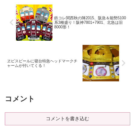
鉄コレ関西秋の陣2015、阪急＆能勢5100
系3種盛り！阪神7801+7901、北急は旧
8000形！
ヱビスビールに寝台特急ヘッドマークチ
ャームが付いてくる！
コメント
コメントを書き込む