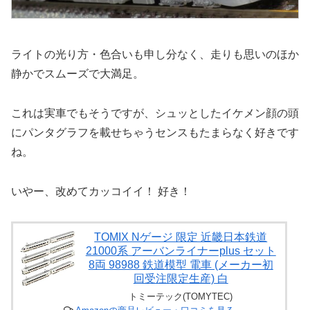
ライトの光り方・色合いも申し分なく、走りも思いのほか
静かでスムーズで大満足。
これは実車でもそうですが、シュッとしたイケメン顔の頭
にパンタグラフを載せちゃうセンスもたまらなく好きです
ね。
いやー、改めてカッコイイ！ 好き！
TOMIX Nゲージ 限定 近畿日本鉄道
21000系 アーバンライナーplus セット
8両 98988 鉄道模型 電車 (メーカー初
回受注限定生産) 白
トミーテック(TOMYTEC)