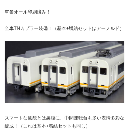
車番オール印刷済み！
全車TNカプラー装備！（基本+増結セットはアーノルド）
スマートな風貌とは裏腹に、中間運転台も多い表情多彩な
編成！（これは基本+増結セットも同じ）