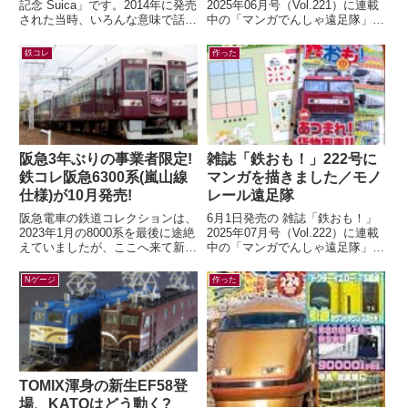
記念 Suica」です。2014年に発売
2025年06月号（Vol.221）に連載
された当時、いろんな意味で話題
中の「マンガでんしゃ遠足隊」最
になりましたよね。記念アイテム
新話を描きました。今月は「中央
なので、もったいなくて使わ...
線発！まいごの快速とぶどう...
鉄コレ
作った
阪急3年ぶりの事業者限定!
雑誌「鉄おも！」222号に
鉄コレ阪急6300系(嵐山線
マンガを描きました／モノ
仕様)が10月発売!
レール遠足隊
阪急電車の鉄道コレクションは、
6月1日発売の 雑誌「鉄おも！」
2023年1月の8000系を最後に途絶
2025年07月号（Vol.222）に連載
えていましたが、ここへ来て新製
中の「マンガでんしゃ遠足隊」最
品の発表が！鉄道コレクション
新話を描きました。今月は「また
さよなら阪急6300系（嵐山線
がる？ぶらさがる？それゆけ...
Nゲージ
作った
仕...
TOMIX渾身の新生EF58登
場、KATOはどう動く?