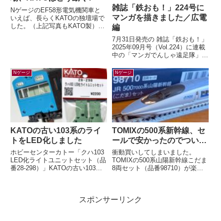
雑誌「鉄おも！」224号に
NゲージのEF58形電気機関車と
マンガを描きました／広電
いえば、長らくKATOの独壇場で
した。（上記写真もKATO製）す
編
でに多くの鉄道模型ファンの皆さ
7月31日発売の 雑誌「鉄おも！」
んがご存知の通り、先日TOMIX
2025年09月号（Vol.224）に連載
か...
中の「マンガでんしゃ遠足隊」最
新話を描きました。今月は「広島
の路面電車で いくぜ！広...
Nゲージ
Nゲージ
KATOの古い103系のライ
TOMIXの500系新幹線、セ
トをLED化しました
ールで安かったのでつい…
ホビーセンターカトー「クハ103
衝動買いしてしまいました。
LED化ライトユニットセット（品
TOMIXの500系山陽新幹線こだま
番28-298）」KATOの古い103系
8両セット（品番98710）が楽天
のライトをLED化するキットが、
ブックスにて33%オフ。いつか買
2026年5月末に発売...
うぞ買うぞと思っていたのに「今
は...
スポンサーリンク