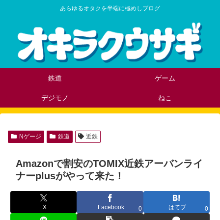
あらゆるオタクを半端に極めしブログ
鉄道
ゲーム
デジモノ
ねこ
Nゲージ
鉄道
近鉄
Amazonで割安のTOMIX近鉄アーバンライ
ナーplusがやって来た！
X
Facebook
はてブ
0
0