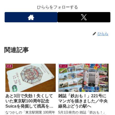
ひららをフォローする
ひらら
関連記事
鉄道
作った
あと3日で失効！失くして
雑誌「鉄おも！」221号に
いた東京駅100周年記念
マンガを描きました／中央
Suicaを発掘して残高を確
線発ぶどうの駅へ
認したら…
なつかしの「東京駅開業 100周年
5月1日発売の 雑誌「鉄おも！」