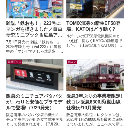
雑誌「鉄おも！」223号に
TOMIX渾身の新生EF58登
マンガを描きました／自由
場、KATOはどう動く?
研究ミニブック＆広島アス
NゲージのEF58形電気機関車と
トラムライン編
いえば、長らくKATOの独壇場で
7月1日発売の 雑誌「鉄おも！」
した。（上記写真もKATO製）す
2025年08月号（Vol.223）に連載
でに多くの鉄道模型ファンの皆さ
中の「マンガでんしゃ遠足隊」最
んがご存知の通り、先日TOMIX
新話を描きました。今月は「アス
か...
トラムラインにのって広島お...
鉄道グッズ
鉄コレ
阪急のミニチュアパタパタ
阪急3年ぶりの事業者限定!
が、わりと安価なプラモデ
鉄コレ阪急6300系(嵐山線
ルで登場!（7/29発売）
仕様)が10月発売!
阪急電車のパタパタ表示機のミニ
阪急電車の鉄道コレクションは、
チュアモデルが組み立て式モデル
2023年1月の8000系を最後に途絶
として発売されます。【7月29日
えていましたが、ここへ来て新製
(水)AM10:00発売】ミニチュアパ
品の発表が！鉄道コレクション