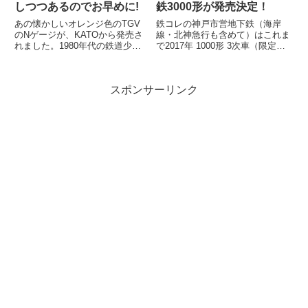
しつつあるのでお早めに!
鉄3000形が発売決定！
あの懐かしいオレンジ色のTGV
鉄コレの神戸市営地下鉄（海岸
のNゲージが、KATOから発売さ
線・北神急行も含めて）はこれま
れました。1980年代の鉄道少年
で2017年 1000形 3次車（限定）
だった私の心をつかんで離さなか
2018年 7000系（一般2種・限
ったのが、この初代TGV。フラ
定）2020年 6000形...
ンスの...
スポンサーリンク