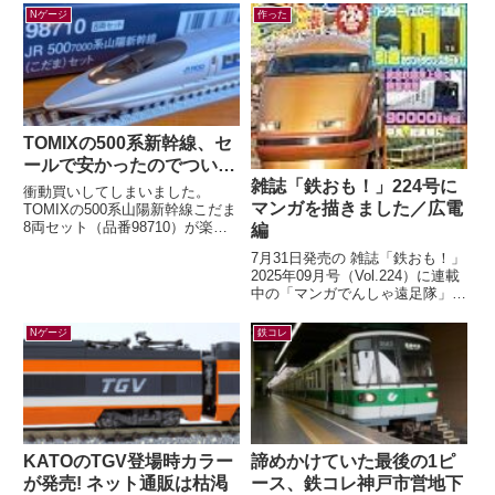
タパタ表示機が新登場！（HAN...
さよなら阪急6300系（嵐山線
Nゲージ
作った
仕...
TOMIXの500系新幹線、セ
ールで安かったのでつい…
雑誌「鉄おも！」224号に
衝動買いしてしまいました。
マンガを描きました／広電
TOMIXの500系山陽新幹線こだま
8両セット（品番98710）が楽天
編
ブックスにて33%オフ。いつか買
7月31日発売の 雑誌「鉄おも！」
うぞ買うぞと思っていたのに「今
2025年09月号（Vol.224）に連載
は...
中の「マンガでんしゃ遠足隊」最
新話を描きました。今月は「広島
の路面電車で いくぜ！広...
Nゲージ
鉄コレ
KATOのTGV登場時カラー
諦めかけていた最後の1ピ
が発売! ネット通販は枯渇
ース、鉄コレ神戸市営地下