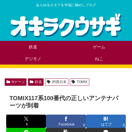
あらゆるオタクを半端に極めしブログ
鉄道
ゲーム
デジモノ
ねこ
Nゲージ
鉄道
JR西日本
TOMIX
TOMIX117系100番代の正しいアンテナパ
ーツが到着
X
Facebook
はてブ
0
0