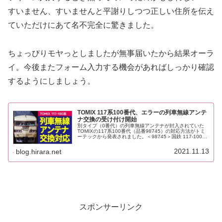
すいません、すいませんと平謝りしつつ正しい住所を伝え
ていただけにあて名不完全に驚きました。
ちょっぴりモヤっとしましたが無事届いたから結果オーラ
イ。今後またフォーム入力する機会があればしっかり確認
するようにしましょう。
TOMIX 117系100番代、エラーの列車無線アンテ
ナ交換の受け付け開始
別タイプ（0番代）の列車無線アンテナが封入されていた
TOMIXの117系100番代（品番98745）の対応方法がトミ
ーテックから発表されました。＜98745＞国鉄 117-100系
近郊電車(新快速)セット商品仕様に関するお詫びとご案内
（TO...
2021.11.13
blog.hirara.net
スポンサーリンク