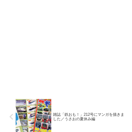
雑誌「鉄おも！」212号にマンガを描きま
した／うさおの夏休み編