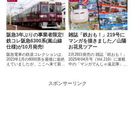
阪急3年ぶりの事業者限定!
雑誌「鉄おも！」219号に
鉄コレ阪急6300系(嵐山線
マンガを描きました／山陽
仕様)が10月発売!
お花見ツアー
阪急電車の鉄道コレクションは、
2月28日発売の 雑誌「鉄おも！」
2023年1月の8000系を最後に途絶
2025年04月号（Vol.219）に連載
えていましたが、ここへ来て新製
中の「マンガでんしゃ遠足隊」最
品の発表が！鉄道コレクション
新話を描きました。今月は「夢と
さよなら阪急6300系（嵐山線
ロマンの山陽お花見ツアー...
仕...
スポンサーリンク