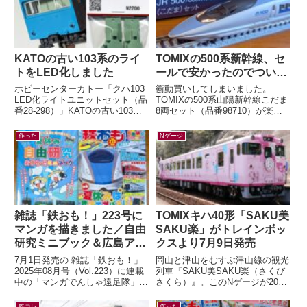
KATOの古い103系のライ
TOMIXの500系新幹線、セ
トをLED化しました
ールで安かったのでつい…
ホビーセンターカトー「クハ103
衝動買いしてしまいました。
LED化ライトユニットセット（品
TOMIXの500系山陽新幹線こだま
番28-298）」KATOの古い103系
8両セット（品番98710）が楽天
のライトをLED化するキットが、
ブックスにて33%オフ。いつか買
2026年5月末に発売...
うぞ買うぞと思っていたのに「今
作った
Nゲージ
は...
雑誌「鉄おも！」223号に
TOMIXキハ40形「SAKU美
マンガを描きました／自由
SAKU楽」がトレインボッ
研究ミニブック＆広島アス
クスより7月9日発売
トラムライン編
7月1日発売の 雑誌「鉄おも！」
岡山と津山をむすぶ津山線の観光
2025年08月号（Vol.223）に連載
列車『SAKU美SAKU楽（さくび
中の「マンガでんしゃ遠足隊」最
さくら）』。このNゲージが2026
新話を描きました。今月は「アス
年7月9日(木) 正午～ トレインボ
トラムラインにのって広島お...
ックスにて限定販売されます...
鉄コレ
作った