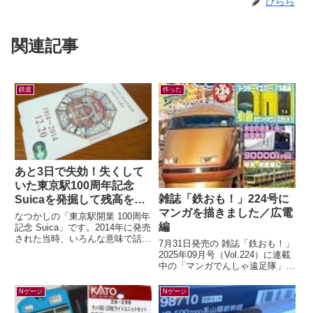
ひらら
関連記事
鉄道
作った
あと3日で失効！失くして
いた東京駅100周年記念
雑誌「鉄おも！」224号に
Suicaを発掘して残高を確
マンガを描きました／広電
認したら…
なつかしの「東京駅開業 100周年
編
記念 Suica」です。2014年に発売
された当時、いろんな意味で話題
7月31日発売の 雑誌「鉄おも！」
になりましたよね。記念アイテム
2025年09月号（Vol.224）に連載
なので、もったいなくて使わ...
中の「マンガでんしゃ遠足隊」最
新話を描きました。今月は「広島
の路面電車で いくぜ！広...
Nゲージ
Nゲージ