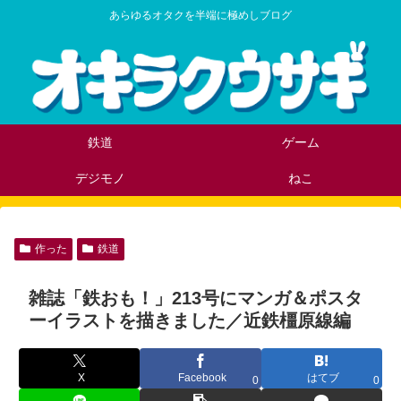
あらゆるオタクを半端に極めしブログ
鉄道
ゲーム
デジモノ
ねこ
作った
鉄道
雑誌「鉄おも！」213号にマンガ＆ポスタ
ーイラストを描きました／近鉄橿原線編
X
Facebook
はてブ
0
0