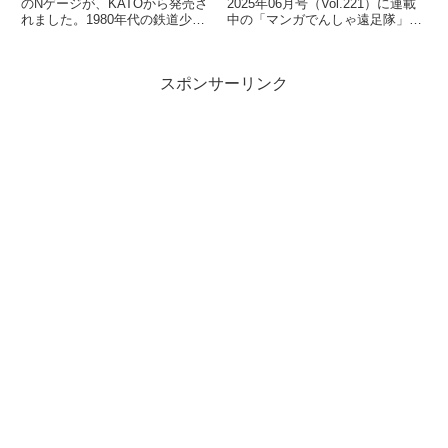
のNゲージが、KATOから発売さ
2025年06月号（Vol.221）に連載
れました。1980年代の鉄道少年
中の「マンガでんしゃ遠足隊」最
だった私の心をつかんで離さなか
新話を描きました。今月は「中央
ったのが、この初代TGV。フラ
線発！まいごの快速とぶどう...
ンスの...
スポンサーリンク