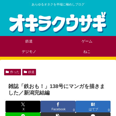
あらゆるオタクを半端に極めしブログ
鉄道
ゲーム
デジモノ
ねこ
作った
鉄道
雑誌「鉄おも！」138号にマンガを描きま
した／新潟完結編
X
Facebook
はてブ
0
0