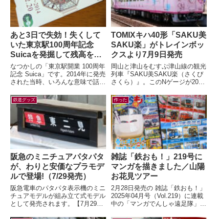
あと3日で失効！失くして
TOMIXキハ40形「SAKU美
いた東京駅100周年記念
SAKU楽」がトレインボッ
Suicaを発掘して残高を確
クスより7月9日発売
認したら…
なつかしの「東京駅開業 100周年
岡山と津山をむすぶ津山線の観光
記念 Suica」です。2014年に発売
列車『SAKU美SAKU楽（さくび
された当時、いろんな意味で話題
さくら）』。このNゲージが2026
になりましたよね。記念アイテム
年7月9日(木) 正午～ トレインボ
なので、もったいなくて使わ...
ックスにて限定販売されます...
鉄道グッズ
作った
阪急のミニチュアパタパタ
雑誌「鉄おも！」219号に
が、わりと安価なプラモデ
マンガを描きました／山陽
ルで登場!（7/29発売）
お花見ツアー
阪急電車のパタパタ表示機のミニ
2月28日発売の 雑誌「鉄おも！」
チュアモデルが組み立て式モデル
2025年04月号（Vol.219）に連載
として発売されます。【7月29日
中の「マンガでんしゃ遠足隊」最
(水)AM10:00発売】ミニチュアパ
新話を描きました。今月は「夢と