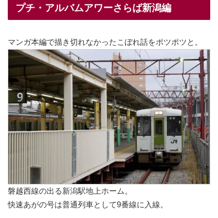
プチ・アルバムアワーさらば新潟編
マンガ本編で描き切れなかったこぼれ話をポツポツと。
磐越西線の出る新潟駅地上ホーム。
快速あがの号は普通列車として9番線に入線。