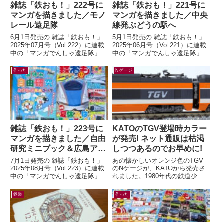
雑誌「鉄おも！」222号に
雑誌「鉄おも！」221号に
マンガを描きました／モノ
マンガを描きました／中央
レール遠足隊
線発ぶどうの駅へ
6月1日発売の 雑誌「鉄おも！」
5月1日発売の 雑誌「鉄おも！」
2025年07月号（Vol.222）に連載
2025年06月号（Vol.221）に連載
中の「マンガでんしゃ遠足隊」最
中の「マンガでんしゃ遠足隊」最
新話を描きました。今月は「また
新話を描きました。今月は「中央
がる？ぶらさがる？それゆけ...
線発！まいごの快速とぶどう...
作った
Nゲージ
雑誌「鉄おも！」223号に
KATOのTGV登場時カラー
マンガを描きました／自由
が発売! ネット通販は枯渇
研究ミニブック＆広島アス
しつつあるのでお早めに!
トラムライン編
7月1日発売の 雑誌「鉄おも！」
あの懐かしいオレンジ色のTGV
2025年08月号（Vol.223）に連載
のNゲージが、KATOから発売さ
中の「マンガでんしゃ遠足隊」最
れました。1980年代の鉄道少年
新話を描きました。今月は「アス
だった私の心をつかんで離さなか
トラムラインにのって広島お...
ったのが、この初代TGV。フラ
鉄道
作った
ンスの...