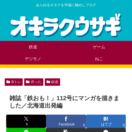
あらゆるオタクを半端に極めしブログ
鉄道
ゲーム
デジモノ
ねこ
Bトレ
作った
鉄道
雑誌「鉄おも！」112号にマンガを描きま
した／北海道出発編
X
Facebook
はてブ
0
0