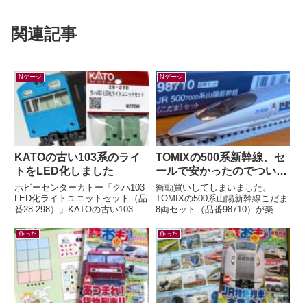
関連記事
Nゲージ
Nゲージ
KATOの古い103系のライ
TOMIXの500系新幹線、セ
トをLED化しました
ールで安かったのでつい…
ホビーセンターカトー「クハ103
衝動買いしてしまいました。
LED化ライトユニットセット（品
TOMIXの500系山陽新幹線こだま
番28-298）」KATOの古い103系
8両セット（品番98710）が楽天
のライトをLED化するキットが、
ブックスにて33%オフ。いつか買
2026年5月末に発売...
うぞ買うぞと思っていたのに「今
作った
作った
は...