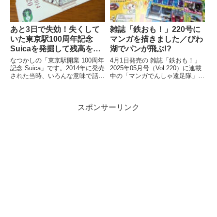
あと3日で失効！失くして
雑誌「鉄おも！」220号に
いた東京駅100周年記念
マンガを描きました／びわ
Suicaを発掘して残高を確
湖でパンが飛ぶ!?
認したら…
なつかしの「東京駅開業 100周年
4月1日発売の 雑誌「鉄おも！」
記念 Suica」です。2014年に発売
2025年05月号（Vol.220）に連載
された当時、いろんな意味で話題
中の「マンガでんしゃ遠足隊」最
になりましたよね。記念アイテム
新話を描きました。今月は「びわ
なので、もったいなくて使わ...
湖のしっぽでパンが飛んだ！...
スポンサーリンク