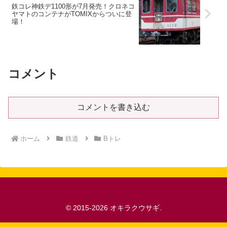
鉄コレ神鉄デ1100形が7月発売！クロネコ
ヤマトのコンテナがTOMIXからついに登
場！
コメント
コメントを書き込む
ホーム
鉄道
Bトレ
© 2015-2026 オキラクウサギ.