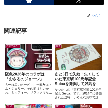
ひらら
関連記事
鉄道できごと
鉄道
阪急2026年のコラボは
あと3日で失効！失くして
「おさるのジョージ」
いた東京駅100周年記念
Suicaを発掘して残高を確
去年は星のカービィ、一昨年はト
認したら…
ムとジェリー、その前はちいか
なつかしの「東京駅開業 100周年
わ、ミッフィー、リラックマなど
記念 Suica」です。2014年に発売
など。すっかり毎年恒例行事とな
された当時、いろんな意味で話題
った有名キャラクターと阪急電車
になりましたよね。記念アイテム
のコラボレー...
なので、もったいなくて使わ...
作った
Nゲージ