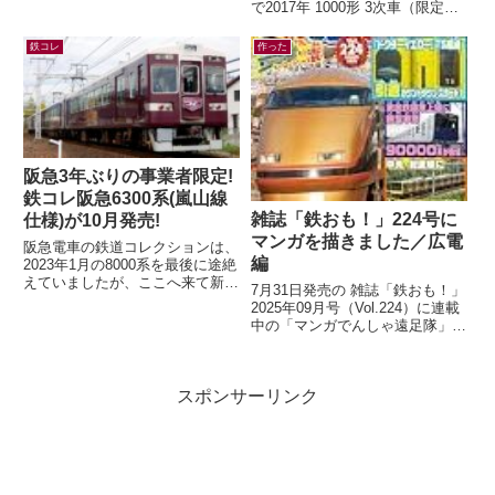
ブックスにて33%オフ。いつか買
で2017年 1000形 3次車（限定）
うぞ買うぞと思っていたのに「今
2018年 7000系（一般2種・限
は...
定）2020年 6000形...
鉄コレ
作った
阪急3年ぶりの事業者限定!
鉄コレ阪急6300系(嵐山線
雑誌「鉄おも！」224号に
仕様)が10月発売!
マンガを描きました／広電
阪急電車の鉄道コレクションは、
編
2023年1月の8000系を最後に途絶
えていましたが、ここへ来て新製
7月31日発売の 雑誌「鉄おも！」
品の発表が！鉄道コレクション
2025年09月号（Vol.224）に連載
さよなら阪急6300系（嵐山線
中の「マンガでんしゃ遠足隊」最
仕...
新話を描きました。今月は「広島
の路面電車で いくぜ！広...
スポンサーリンク