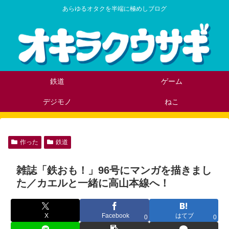
あらゆるオタクを半端に極めしブログ
鉄道
ゲーム
デジモノ
ねこ
作った
鉄道
雑誌「鉄おも！」96号にマンガを描きまし
た／カエルと一緒に高山本線へ！
X
Facebook
はてブ
0
0