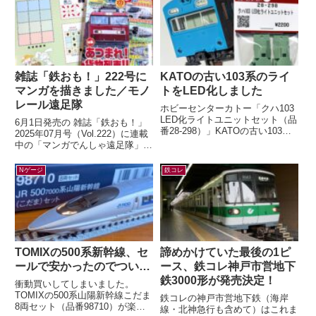
雑誌「鉄おも！」222号に
KATOの古い103系のライ
マンガを描きました／モノ
トをLED化しました
レール遠足隊
ホビーセンターカトー「クハ103
LED化ライトユニットセット（品
6月1日発売の 雑誌「鉄おも！」
番28-298）」KATOの古い103系
2025年07月号（Vol.222）に連載
のライトをLED化するキットが、
中の「マンガでんしゃ遠足隊」最
2026年5月末に発売...
新話を描きました。今月は「また
がる？ぶらさがる？それゆけ...
Nゲージ
鉄コレ
TOMIXの500系新幹線、セ
諦めかけていた最後の1ピ
ールで安かったのでつい…
ース、鉄コレ神戸市営地下
鉄3000形が発売決定！
衝動買いしてしまいました。
TOMIXの500系山陽新幹線こだま
鉄コレの神戸市営地下鉄（海岸
8両セット（品番98710）が楽天
線・北神急行も含めて）はこれま