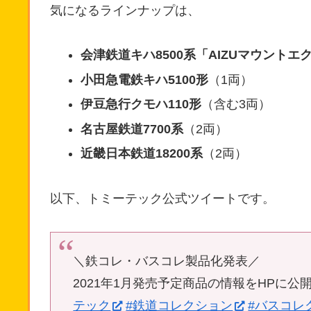
気になるラインナップは、
会津鉄道キハ8500系「AIZUマウントエ
小田急電鉄キハ5100形
（1両）
伊豆急行クモハ110形
（含む3両）
名古屋鉄道7700系
（2両）
近畿日本鉄道18200系
（2両）
以下、トミーテック公式ツイートです。
＼鉄コレ・バスコレ製品化発表／
2021年1月発売予定商品の情報をHPに公
テック
#鉄道コレクション
#バスコレ