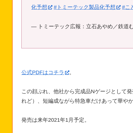
化予想
#トミーテック製品化予想
#こ
— トミーテック広報：立石あやめ／鉄道むすめ (@
公式PDFはコチラ
。
この顔ぶれ、他社から完成品Nゲージとして発
れど）、短編成ながら特急車だけあって華や
発売は来年2021年1月予定。