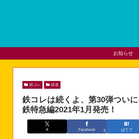
お知らせ
鉄コレ
鉄道
鉄コレは続くよ、第30弾つい
鉄特急編2021年1月発売！
X
Facebook
はてブ
0