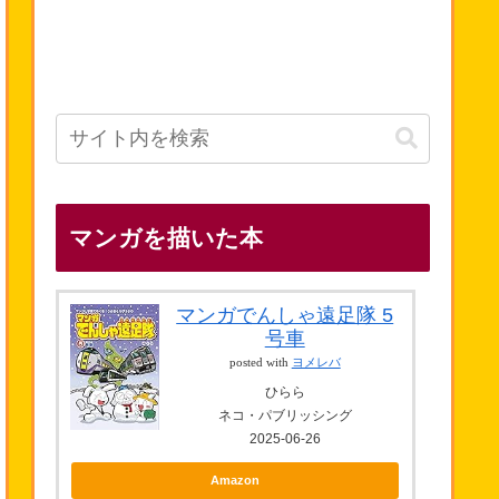
マンガを描いた本
マンガでんしゃ遠足隊 5
号車
posted with
ヨメレバ
ひらら
ネコ・パブリッシング
2025-06-26
Amazon