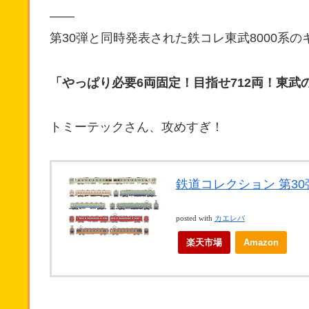
——
第30弾と同時発表された鉄コレ東武8000系
「やっぱり必要6両固定！目指せ712両！東武
トミーテックさん、攻めすぎ！
鉄道コレクション 第30
posted with
カエレバ
楽天市場
Amazon