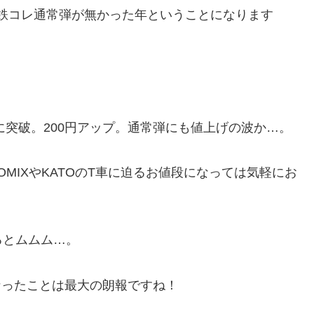
年は鉄コレ通常弾が無かった年ということになります
いに突破。200円アップ。通常弾にも値上げの波か…。
MIXやKATOのT車に迫るお値段になっては気軽にお
るとムムム…。
なったことは最大の朗報ですね！