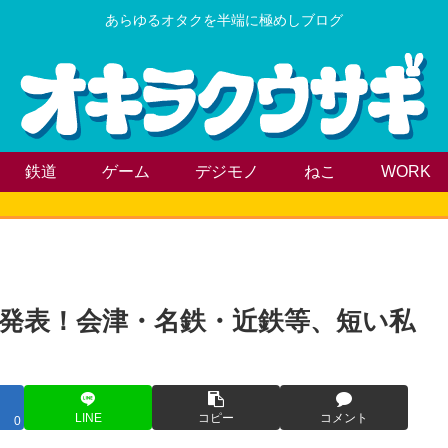
あらゆるオタクを半端に極めしブログ
鉄道
ゲーム
デジモノ
ねこ
WORK
に発表！会津・名鉄・近鉄等、短い私
LINE
コピー
コメント
0