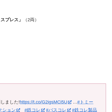
クスプレス」
（2両）
開しました!
https://t.co/G2igsMCi5U
…
#トミー
クション
#鉄コレ
#バスコレ
#鉄コレ製品