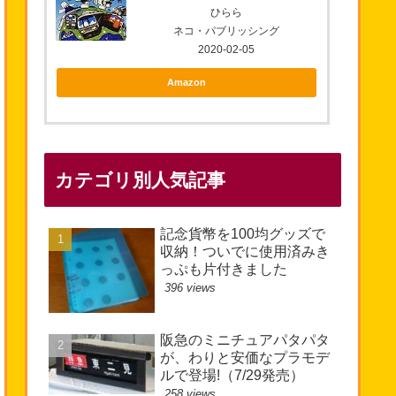
ひらら
ネコ・パブリッシング
2020-02-05
Amazon
カテゴリ別人気記事
記念貨幣を100均グッズで
収納！ついでに使用済みき
っぷも片付きました
396 views
阪急のミニチュアパタパタ
が、わりと安価なプラモデ
ルで登場!（7/29発売）
258 views