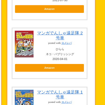
2021-07-30
Amazon
マンガでんしゃ遠足隊 2
号車
posted with
ヨメレバ
ひらら
ネコ・パブリッシング
2020-04-01
Amazon
マンガでんしゃ遠足隊 1
号車
posted with
ヨメレバ