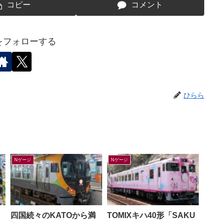
コピー
コメント
をフォローする
ひらら
Nゲージ
Nゲージ
四国続々のKATOから満
TOMIXキハ40形「SAKU