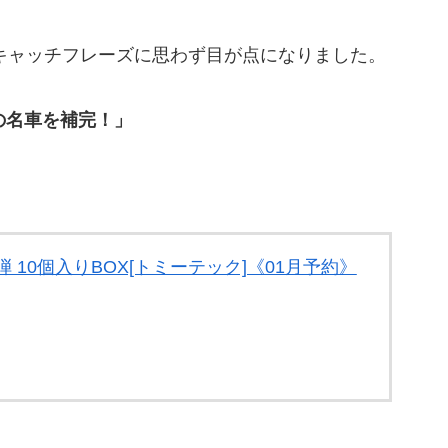
のキャッチフレーズに思わず目が点になりました。
の名車を補完！」
弾 10個入りBOX[トミーテック]《01月予約》