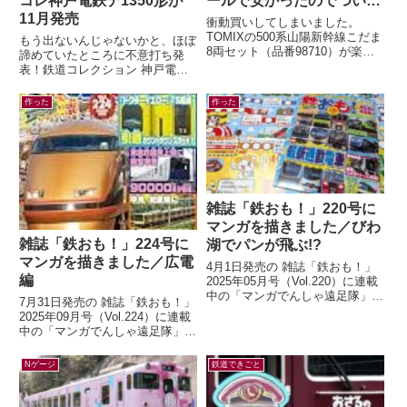
コレ神戸電鉄デ1350形が
ールで安かったのでつい…
11月発売
衝動買いしてしまいました。
TOMIXの500系山陽新幹線こだま
もう出ないんじゃないかと、ほぼ
8両セット（品番98710）が楽天
諦めていたところに不意打ち発
ブックスにて33%オフ。いつか買
表！鉄道コレクション 神戸電鉄
うぞ買うぞと思っていたのに「今
デ1350形(新塗装)4両セット(ジオ
は...
コレ) 鉄コレの神鉄1000系列と...
作った
作った
雑誌「鉄おも！」220号に
マンガを描きました／びわ
雑誌「鉄おも！」224号に
湖でパンが飛ぶ!?
マンガを描きました／広電
4月1日発売の 雑誌「鉄おも！」
編
2025年05月号（Vol.220）に連載
中の「マンガでんしゃ遠足隊」最
7月31日発売の 雑誌「鉄おも！」
新話を描きました。今月は「びわ
2025年09月号（Vol.224）に連載
湖のしっぽでパンが飛んだ！...
中の「マンガでんしゃ遠足隊」最
新話を描きました。今月は「広島
の路面電車で いくぜ！広...
Nゲージ
鉄道できごと