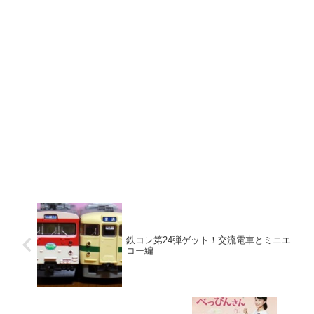
鉄コレ第24弾ゲット！交流電車とミニエ
コー編