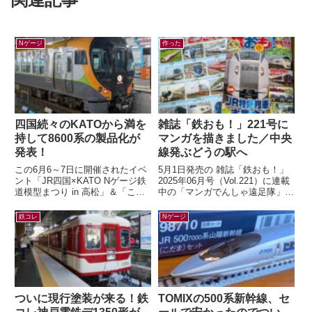
Nゲージ
作った
四国続々のKATOから満を
雑誌「鉄おも！」221号に
持して8600系の製品化が
マンガを描きました／中央
発表！
線発ぶどうの駅へ
この6月6～7日に開催されたイベ
5月1日発売の 雑誌「鉄おも！」
ント「JR四国×KATO Nゲージ鉄
2025年06月号（Vol.221）に連載
道模型まつり in 高松」＆「こと
中の「マンガでんしゃ遠足隊」最
でん鉄道模型EXPO」にて、鉄道
新話を描きました。今月は「中央
模型メーカー各社から四国の...
線発！まいごの快速とぶどう...
鉄コレ
Nゲージ
ついに現行塗装が来る！鉄
TOMIXの500系新幹線、セ