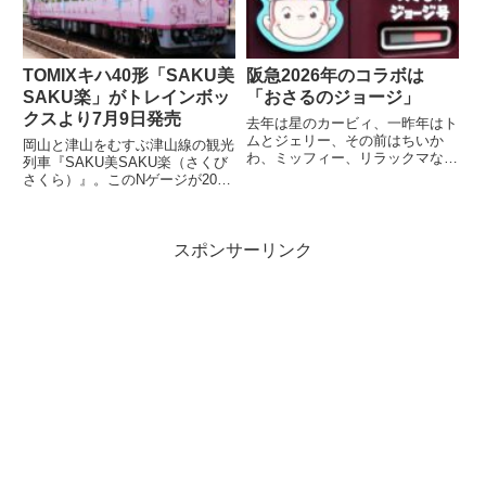
TOMIXキハ40形「SAKU美
阪急2026年のコラボは
SAKU楽」がトレインボッ
「おさるのジョージ」
クスより7月9日発売
去年は星のカービィ、一昨年はト
ムとジェリー、その前はちいか
岡山と津山をむすぶ津山線の観光
わ、ミッフィー、リラックマなど
列車『SAKU美SAKU楽（さくび
など。すっかり毎年恒例行事とな
さくら）』。このNゲージが2026
った有名キャラクターと阪急電車
年7月9日(木) 正午～ トレインボ
のコラボレー...
ックスにて限定販売されます...
スポンサーリンク