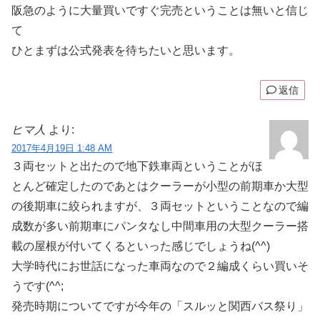
阪急のように大量買いですぐ完売ということは無いと信じ
て
ひとまずは公式発表を待ちたいと思います。
返信
ヒマ人
より:
2017年4月19日 1:48 AM
３両セットと出たので地下鉄車両ということがほ
とんど確定したのであとはクーラーが小型の前期車か大型
の後期車に絞られますが、３両セットということなので編
成数が多い前期車にパンタなし中間車用の大型クーラー搭
載の屋根が付いてくるといった感じでしょうね(^^)
大学時代にお世話になった車両なので２編成くらい買いそ
うです(^^;
発売時期についてですが今年の「スルッと関西バス祭り」