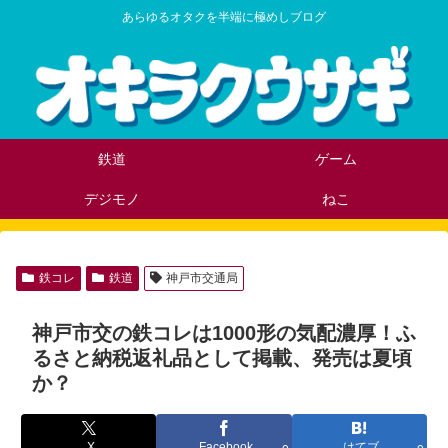
あらゆるオタクを半端に極めしブログ
鉄道
ゲーム
デジモノ
ねこ
鉄コレ
鉄道
神戸市交通局
神戸市交の鉄コレは1000形の気配濃厚！ふ
るさと納税返礼品として掲載、発売は夏頃
か？
X
Facebook
はてブ