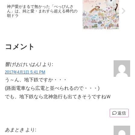
神戸愛がまるで無かった「べっぴんさ
ん」は、純と愛・まれすら超える稀代の
朝ドラ
コメント
響け!おけいはん!
より:
2017年4月1日 5:41 PM
う～ん、地下鉄ですか・・・
(路面電車なら広電と並べられるので・・・)
でも、地下鉄なら北神急行も出てきそうですねＷ
返信
あまとき
より: