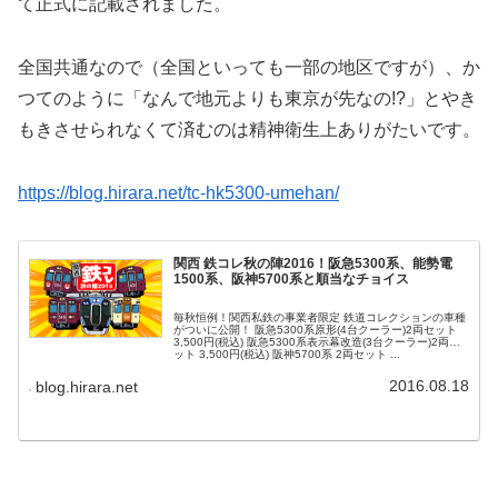
て正式に記載されました。
全国共通なので（全国といっても一部の地区ですが）、か
つてのように「なんで地元よりも東京が先なの!?」とやき
もきさせられなくて済むのは精神衛生上ありがたいです。
https://blog.hirara.net/tc-hk5300-umehan/
関西 鉄コレ秋の陣2016！阪急5300系、能勢電
1500系、阪神5700系と順当なチョイス
毎秋恒例！関西私鉄の事業者限定 鉄道コレクションの車種
がついに公開！ 阪急5300系原形(4台クーラー)2両セット
3,500円(税込) 阪急5300系表示幕改造(3台クーラー)2両セ
ット 3,500円(税込) 阪神5700系 2両セット ...
2016.08.18
blog.hirara.net