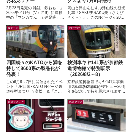
お花見ツアー
クスより7月9日発売
2月28日発売の 雑誌「鉄おも！」
岡山と津山をむすぶ津山線の観光
2025年04月号（Vol.219）に連載
列車『SAKU美SAKU楽（さくび
中の「マンガでんしゃ遠足隊」最
さくら）』。このNゲージが2026
新話を描きました。今月は「夢と
年7月9日(木) 正午～ トレインボ
ロマンの山陽お花見ツアー...
ックスにて限定販売されます...
Nゲージ
おでかけ
四国続々のKATOから満を
検測車キヤ141系が京都鉄
持して8600系の製品化が
道博物館で特別展示
発表！
（2026/8/2～8）
この6月6～7日に開催されたイベ
京都鉄道博物館でキヤ141系事業
ント「JR四国×KATO Nゲージ鉄
用気動車(G2編成)がデビュー20周
道模型まつり in 高松」＆「こと
年を記念して特別展示されます。
でん鉄道模型EXPO」にて、鉄道
「キヤ141系気動車」展示関連！
模型メーカー各社から四国の...
チケット販売リンク公開！！
鉄道できごと
鉄道グッズ
（京...