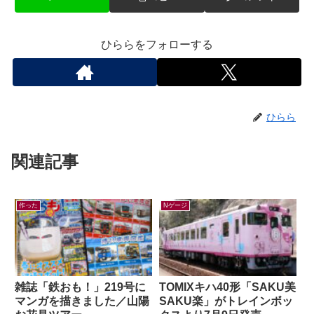
ひららをフォローする
ひらら
関連記事
作った
Nゲージ
雑誌「鉄おも！」219号に
TOMIXキハ40形「SAKU美
マンガを描きました／山陽
SAKU楽」がトレインボッ