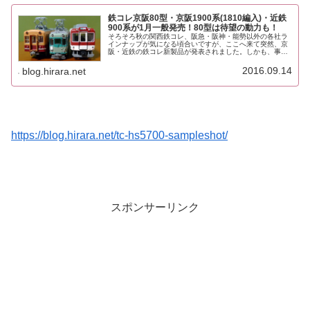
鉄コレ京阪80型・京阪1900系(1810編入)・近鉄
900系が1月一般発売！80型は待望の動力も！
そろそろ秋の関西鉄コレ、阪急・阪神・能勢以外の各社ラ
インナップが気になる頃合いですが、ここへ来て突然、京
阪・近鉄の鉄コレ新製品が発表されました。しかも、事業
者限定ではなくおサイフに優しい一般販売！トミーテック
新製品のご案内です。鉄コレ京阪1...
2016.09.14
blog.hirara.net
https://blog.hirara.net/tc-hs5700-sampleshot/
スポンサーリンク