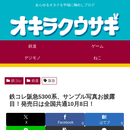
あらゆるオタクを半端に極めしブログ
鉄道
ゲーム
デジモノ
ねこ
鉄コレ
鉄道
阪急
鉄コレ阪急5300系、サンプル写真お披露
目！発売日は全国共通10月8日！
X
Facebook
はてブ
0
0