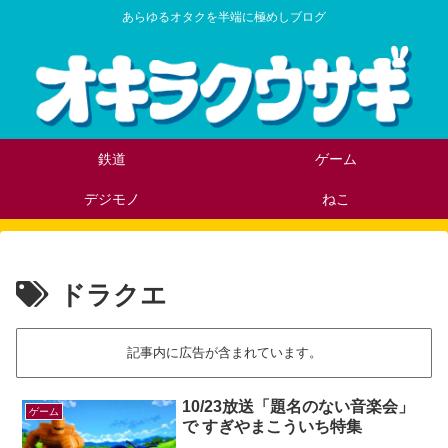
あらゆるオタクを半端に極めしブログ
鉄道
ゲーム
デジモノ
ねこ
ドラクエ
記事内に広告が含まれています。
10/23放送「題名のない音楽会」
ゲーム
で すぎやまこういち特集