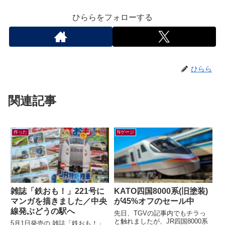
ひららをフォローする
ひらら
関連記事
作った
Nゲージ
雑誌「鉄おも！」221号に
KATO四国8000系(旧塗装)
マンガを描きました／中央
が45%オフのセール中
線発ぶどうの駅へ
先日、TGVの記事内でもチラっ
と触れましたが、JR四国8000系
5月1日発売の 雑誌「鉄おも！」