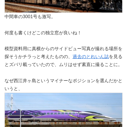
中間車の3001号も激写。
何度も書くけどこの独立窓が良いね！
模型資料用に真横からのサイドビュー写真が撮れる場所を
探そうかチラっと考えたものの、
過去のとれいん誌
を見る
とズバリ載っていたので、ムリはせず素直に撮ることに。
なぜ西江井ヶ島というマイナーなポジションを選んだかと
いうと、