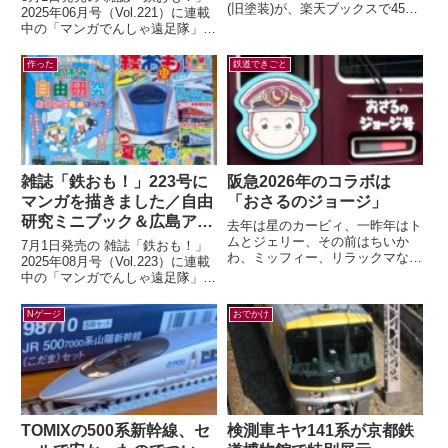
(旧塗装)が、楽天ブックスで45%
2025年06月号（Vol.221）に連載
オフの大幅セール中です。セール
中の「マンガでんしゃ遠足隊」最
情報だけ書くのも何なので、カン
新話を描きました。今月は「中央
タ...
線発！まいごの快速とぶどう...
作った
鉄道できごと
雑誌「鉄おも！」223号に
阪急2026年のコラボは
マンガを描きました／自由
「おさるのジョージ」
研究ミニブック＆広島アス
去年は星のカービィ、一昨年はト
トラムライン編
ムとジェリー、その前はちいか
7月1日発売の 雑誌「鉄おも！」
わ、ミッフィー、リラックマなど
2025年08月号（Vol.223）に連載
など。すっかり毎年恒例行事とな
中の「マンガでんしゃ遠足隊」最
った有名キャラクターと阪急電車
新話を描きました。今月は「アス
のコラボレー...
トラムラインにのって広島お...
Nゲージ
おでかけ
TOMIXの500系新幹線、セ
検測車キヤ141系が京都鉄