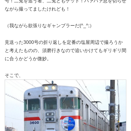
号！二兎を追う者、二兎ともゲット！ハァハァ息を切らせ
ながら撮ってましたけれども！
（我ながら欲張りなギャンブラーだ(^_^;）
見送った3000号の折り返しを定番の塩屋周辺で撮ろうか
と考えたものの、須磨行きなので追いかけてもギリギリ間
に合うかどうか微妙。
そこで、