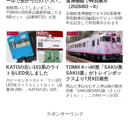
ールで安かったのでつい…
道博物館で特別展示
（2026/8/2～8）
衝動買いしてしまいました。
TOMIXの500系山陽新幹線こだま
京都鉄道博物館でキヤ141系事業
8両セット（品番98710）が楽天
用気動車(G2編成)がデビュー20周
ブックスにて33%オフ。いつか買
年を記念して特別展示されます。
うぞ買うぞと思っていたのに「今
「キヤ141系気動車」展示関連！
は...
チケット販売リンク公開！！
Nゲージ
Nゲージ
（京...
KATOの古い103系のライ
TOMIXキハ40形「SAKU美
トをLED化しました
SAKU楽」がトレインボッ
クスより7月9日発売
ホビーセンターカトー「クハ103
LED化ライトユニットセット（品
岡山と津山をむすぶ津山線の観光
番28-298）」KATOの古い103系
列車『SAKU美SAKU楽（さくび
のライトをLED化するキットが、
さくら）』。このNゲージが2026
2026年5月末に発売...
年7月9日(木) 正午～ トレインボ
ックスにて限定販売されます...
スポンサーリンク