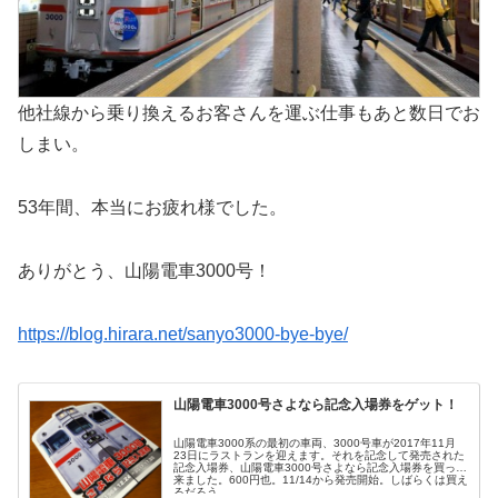
他社線から乗り換えるお客さんを運ぶ仕事もあと数日でお
しまい。
53年間、本当にお疲れ様でした。
ありがとう、山陽電車3000号！
https://blog.hirara.net/sanyo3000-bye-bye/
山陽電車3000号さよなら記念入場券をゲット！
山陽電車3000系の最初の車両、3000号車が2017年11月
23日にラストランを迎えます。それを記念して発売された
記念入場券、山陽電車3000号さよなら記念入場券を買って
来ました。600円也。11/14から発売開始。しばらくは買え
るだろう...