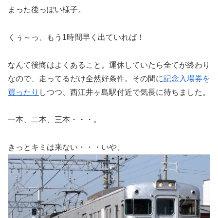
まった後っぽい様子。
くぅ～っ、もう1時間早く出ていれば！
なんて後悔はよくあること。運休していたら全てが終わり
なので、走ってるだけ全然好条件。その間に
記念入場券を
買ったり
しつつ、西江井ヶ島駅付近で気長に待ちました。
一本、二本、三本・・・。
きっとキミは来ない・・・いや、