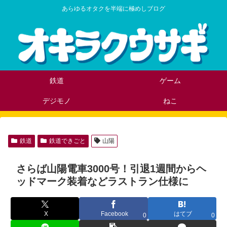
あらゆるオタクを半端に極めしブログ
鉄道
ゲーム
デジモノ
ねこ
鉄道
鉄道できごと
山陽
さらば山陽電車3000号！引退1週間からヘ
ッドマーク装着などラストラン仕様に
X
Facebook
はてブ
0
0