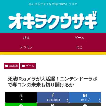
あらゆるオタクを半端に極めしブログ
鉄道
ゲーム
デジモノ
ねこ
Switch
ゲーム
死蔵IRカメラが大活躍！ニンテンドーラボ
で専コンの未来も切り開けるか
X
Facebook
はてブ
0
0