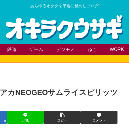
あらゆるオタクを半端に極めしブログ
鉄道
ゲーム
デジモノ
ねこ
WORK
ケアカNEOGEOサムライスピリッツ
LINE
コピー
コメント
0