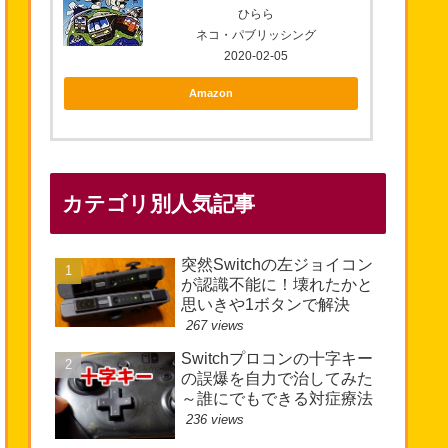
ひらら
ネコ・パブリッシング
2020-02-05
Amazon
カテゴリ別人気記事
突然Switchの左ジョイコン
が認識不能に！壊れたかと
思いきや1ボタンで解決
267 views
Switchプロコンの十字キー
の誤爆を自力で治してみた
～誰にでもできる対症療法
236 views