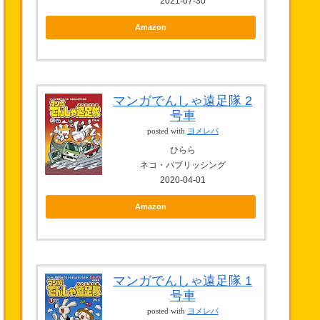
2021-07-30
Amazon
マンガでんしゃ遠足隊 2
号車
posted with
ヨメレバ
ひらら
ネコ・パブリッシング
2020-04-01
Amazon
マンガでんしゃ遠足隊 1
号車
posted with
ヨメレバ