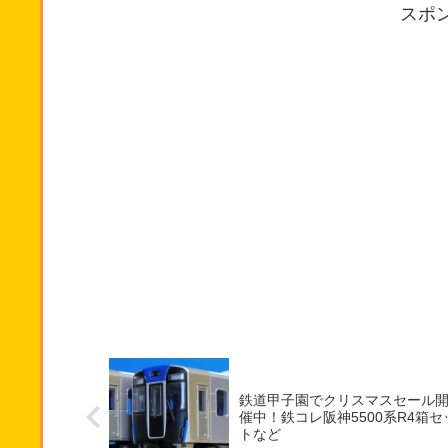
スポ
鉄道甲子園でクリスマスセール
催中！鉄コレ阪神5500系R4箱セ
トなど