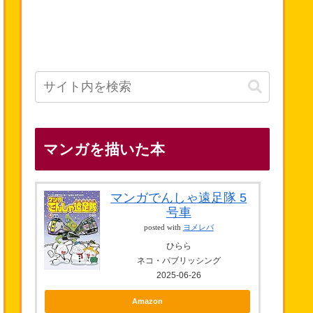
マンガを描いた本
マンガでんしゃ遠足隊 5
号車
posted with
ヨメレバ
ひらら
ネコ・パブリッシング
2025-06-26
Amazon