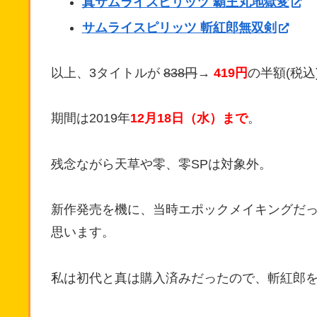
真サムライスピリッツ 覇王丸地獄変
サムライスピリッツ 斬紅郎無双剣
以上、3タイトルが
838円
→
419円
の半額(税込
期間は2019年
12月18日（水）まで
。
残念ながら天草や零、零SPは対象外。
新作発売を機に、当時エポックメイキングだ
思います。
私は初代と真は購入済みだったので、斬紅郎