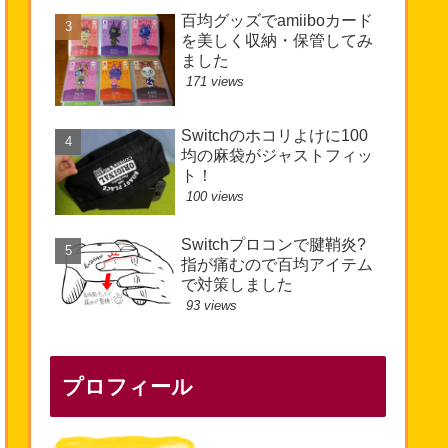
百均グッズでamiiboカード
を美しく収納・保管してみ
ました
171 views
Switchのホコリよけに100
均の麻袋がジャストフィッ
ト！
100 views
Switchプロコンで腱鞘炎?
指が痛むので百均アイテム
で対策しました
93 views
プロフィール