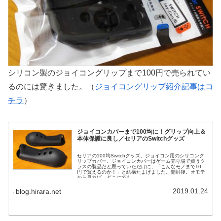
シリコン製のジョイコングリップまで100円で売られてい
るのには驚きました。（
ジョイコングリップ紹介記事はコ
チラ
）
ジョイコンカバーまで100均に！グリップ向上＆
本体保護に良し／セリアのSwitchグッズ
セリアの100均Switchグッズ、ジョイコン用のシリコング
リップカバー。ジョイコンカバーはゲーム売り場で買うク
ラスの製品だと思っていただけに、「こんなモノまで100
円で買えるのか！」と結構たまげました。開封後。オモテ
から見れば、どこにでも...
2019.01.24
blog.hirara.net