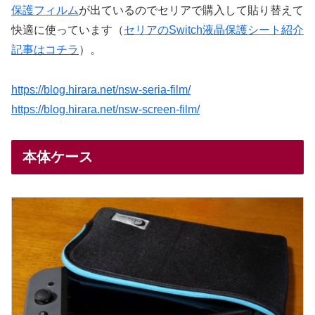
保護フィルム
が出ているのでセリアで購入して貼り替えて
快適に使っています（
セリアのSwitch液晶保護シート紹介
記事はコチラ
）。
https://blog.hirara.net/nsw-seria-film/
https://blog.hirara.net/nsw-screen-film/
本体ケース