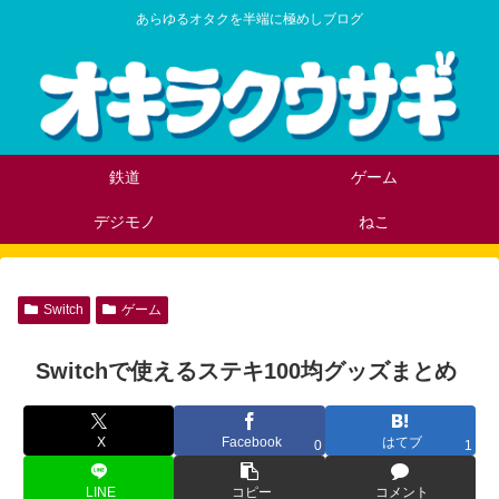
あらゆるオタクを半端に極めしブログ
鉄道
ゲーム
デジモノ
ねこ
Switch
ゲーム
Switchで使えるステキ100均グッズまとめ
X
Facebook
はてブ
0
1
LINE
コピー
コメント