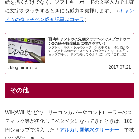
絵を描くだけでなく、ソフトキーボードの文字入力で正確
に文字をタッチするときにも威力を発揮します。（
キャン
ドゥのタッチペン紹介記事はコチラ
）
百均キャンドゥの先細タッチペンでスプラトゥー
ン2の絵も数倍繊細に描きやすい！
タブレットやスマホ用のタッチペンの中でも、特に描きや
すいとされるのがディスクタイプのタッチペン。100円シ
ョップのキャンドゥで売ってるよ！と知って「これは欲し
い！」と食い付いてみたものの、近場にキャンドゥが無
い。先日の京都遠征で、河原町駅近...
2017.07.21
blog.hirara.net
その他
WiiやWiiUなどで、リモコンカバーやコントローラーのス
ティック等が劣化してベタベタになってきたときは、100
円ショップで購入した「
アルカリ電解水クリーナー
」で拭
いて掃除しました。