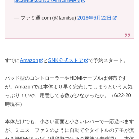
pic.twitter.com/3KANrGNMAM
— ファミ通.com (@famitsu)
2018年6月22日
すでに
Amazon
と
SNK公式ストア
で予約スタート。
パッド型のコントローラーやHDMIケーブルは別売です
が、Amazonでは本体より早く完売してしまうという人気
っぷり！いや、用意してる数が少なかったか。（6/22-20
時現在）
本体だけでも、小さい画面と小さいレバーで一応遊べます
が、ミニスーファミのように自動で全タイトルのデモが流
れる機能があれば（現段階ではその機能は未確認）、本体