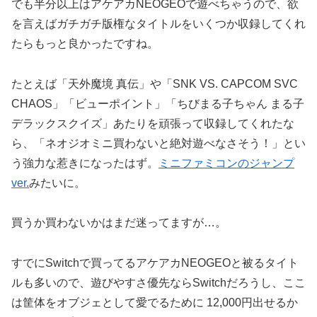
でも半分以上はアケアカNEOGEOで遊べちゃうので、欲
を言えばガチガチ版権なタイトルをいくつか収録してくれ
たらもっと良かったですね。
たとえば「天外魔境 真伝」や「SNK VS. CAPCOM SVC
CHAOS」「ビューポイント」「ちびまる子ちゃん まる子
デラックスクイズ」あたりを頑張って収録してくれたな
ら、「ネオジオミニ買わないと絶対遊べなさそう！」とい
う強力な惹きになったはず。
ミニファミコンのジャンプ
ver.
みたいに。
買うか買わないかはまだ迷ってますが…。
すでにSwitchで買ってるアケアカNEOGEOと被るタイト
ルも多いので、遊びやすさ優先ならSwitchだろうし、ここ
は筐体をオブジェとして愛でるために 12,000円出せるか