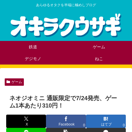
あらゆるオタクを半端に極めしブログ
鉄道
ゲーム
デジモノ
ねこ
ゲーム
ネオジオミニ 通販限定で7/24発売、ゲー
ム1本あたり310円！
X
Facebook
はてブ
0
0