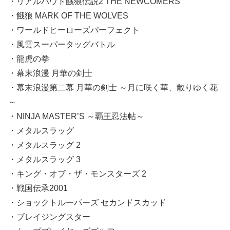
・リアルバウト餓狼伝説2 THE NEWCOMERS
・餓狼 MARK OF THE WOLVES
・ワールドヒーローズパーフェクト
・風雲スーパータッグバトル
・龍虎の拳
・幕末浪漫 月華の剣士
・幕末浪漫第二幕 月華の剣士 ～月に咲く華、散りゆく花
～
・NINJA MASTER’S ～覇王忍法帖～
・メタルスラッグ
・メタルスラッグ 2
・メタルスラッグ 3
・キング・オブ・ザ・モンスターズ 2
・戦国伝承2001
・ショックトルーパーズ セカンドスカッド
・ブレイジングスター