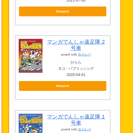
2021-07-30
Amazon
マンガでんしゃ遠足隊 2
号車
posted with
ヨメレバ
ひらら
ネコ・パブリッシング
2020-04-01
Amazon
マンガでんしゃ遠足隊 1
号車
posted with
ヨメレバ