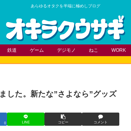
あらゆるオタクを半端に極めしブログ
鉄道
ゲーム
デジモノ
ねこ
WORK
きました。新たな”さよなら”グッズ
LINE
コピー
コメント
0