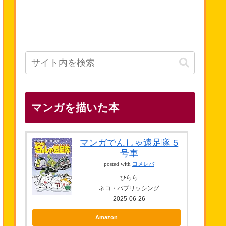
マンガを描いた本
マンガでんしゃ遠足隊 5
号車
posted with
ヨメレバ
ひらら
ネコ・パブリッシング
2025-06-26
Amazon