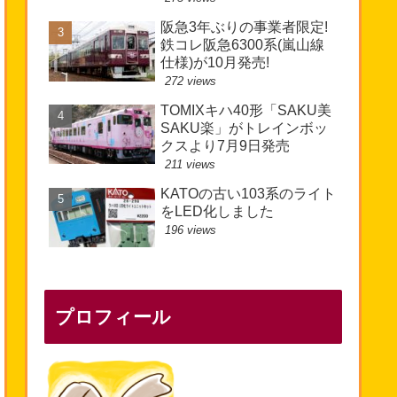
阪急3年ぶりの事業者限定!
鉄コレ阪急6300系(嵐山線
仕様)が10月発売!
272 views
TOMIXキハ40形「SAKU美
SAKU楽」がトレインボッ
クスより7月9日発売
211 views
KATOの古い103系のライト
をLED化しました
196 views
プロフィール