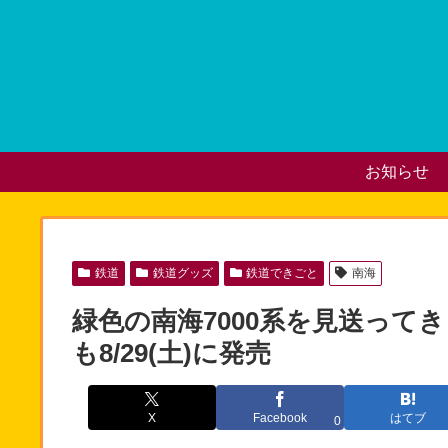
お知らせ
鉄道
鉄道グッズ
鉄道できごと
南海
緑色の南海7000系を見送って
も8/29(土)に発売
X
Facebook
はてブ
0