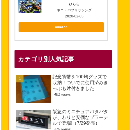
ひらら
ネコ・パブリッシング
2020-02-05
Amazon
カテゴリ別人気記事
記念貨幣を100均グッズで
収納！ついでに使用済みき
っぷも片付きました
401 views
阪急のミニチュアパタパタ
が、わりと安価なプラモデ
ルで登場!（7/29発売）
275 views