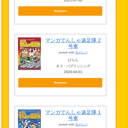
2021-07-30
Amazon
マンガでんしゃ遠足隊 2
号車
posted with
ヨメレバ
ひらら
ネコ・パブリッシング
2020-04-01
Amazon
マンガでんしゃ遠足隊 1
号車
posted with
ヨメレバ