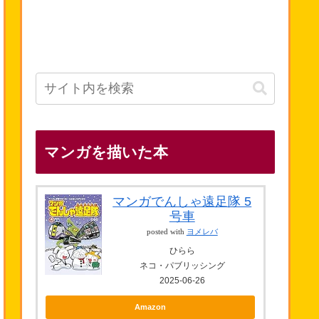
マンガを描いた本
マンガでんしゃ遠足隊 5
号車
posted with
ヨメレバ
ひらら
ネコ・パブリッシング
2025-06-26
Amazon