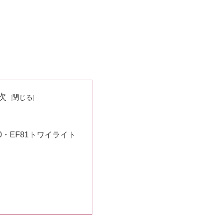
次
殖
000・EF81トワイライト