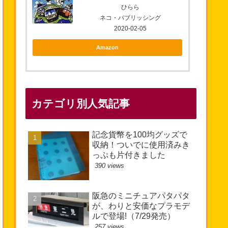
ひらら
ネコ・パブリッシング
2020-02-05
Amazon
カテゴリ別人気記事
記念貨幣を100均グッズで
収納！ついでに使用済みき
っぷも片付きました
390 views
阪急のミニチュアパタパタ
が、わりと安価なプラモデ
ルで登場!（7/29発売）
257 views