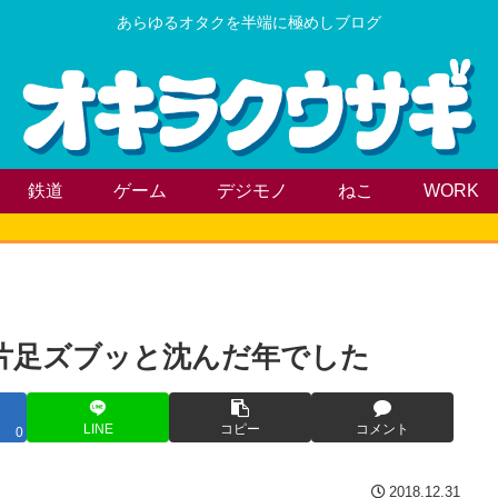
あらゆるオタクを半端に極めしブログ
鉄道
ゲーム
デジモノ
ねこ
WORK
片足ズブッと沈んだ年でした
LINE
コピー
コメント
0
2018.12.31