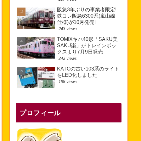
阪急3年ぶりの事業者限定!
鉄コレ阪急6300系(嵐山線
仕様)が10月発売!
243 views
TOMIXキハ40形「SAKU美
SAKU楽」がトレインボッ
クスより7月9日発売
242 views
KATOの古い103系のライト
をLED化しました
198 views
プロフィール