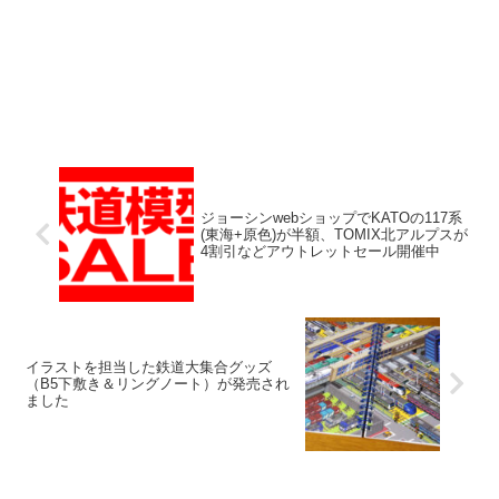
ジョーシンwebショップでKATOの117系
(東海+原色)が半額、TOMIX北アルプスが
4割引などアウトレットセール開催中
イラストを担当した鉄道大集合グッズ
（B5下敷き＆リングノート）が発売され
ました