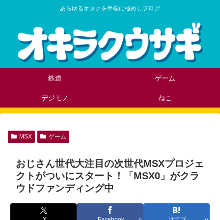
あらゆるオタクを半端に極めしブログ
鉄道
ゲーム
デジモノ
ねこ
MSX
ゲーム
おじさん世代大注目の次世代MSXプロジェ
クトがついにスタート！「MSX0」がクラ
ウドファンディング中
X
Facebook
はてブ