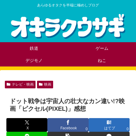
あらゆるオタクを半端に極めしブログ
鉄道
ゲーム
デジモノ
ねこ
テレビ・映画
映画
ドット戦争は宇宙人の壮大なカン違い!?映
画「ピクセル(PIXEL)」感想
X
Facebook
はてブ
0
0