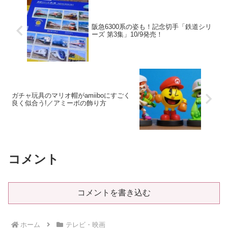
阪急6300系の姿も！記念切手「鉄道シリ
ーズ 第3集」10/9発売！
ガチャ玩具のマリオ帽がamiiboにすごく
良く似合う!／アミーボの飾り方
コメント
コメントを書き込む
ホーム
テレビ・映画