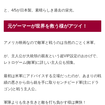
と、4/5が日本製。素晴らしき過去の栄光。
元ゲーマーが世界を救う様がアツイ！
アメリカ映画なので敵軍と戦うのは当然のごとく米軍。
が、主人公が大統領の親友という超VIP設定のおかげで、
レトロゲーム(敵軍)に詳しい主人公も招集。
最初は米軍にアドバイスする立場だったのが、あまりの戦
績の悪さから自ら銃を手に取りセンチピード軍(主にドラ
ゴン)と戦う主人公。
軍隊よりも生き生きと敵を打ち負かす様は爽快！