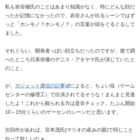
私も岩谷徹氏のことはあまり知識がなく、特にどんな顔だ
ったか記憶になかったので、岩谷さんが出るシーンではず
っと「ホンモノ？ホンモノ？」の言葉が頭をぐるぐるして
ました。
それぐらい、開発者っぽい顔立ちだったのですが、後で調
べたところ日系俳優のデニス・アキヤマ氏が演じていたと
のこと。
が、
ガジェット通信の記事
によると、ちょい役（ゲーム
センターの修理工）で出演されてるそうな！まんまと見逃
したよ！これから観られる方は是非チェック。たぶん開始
10～15分くらいのゲーセンのシーンだと思います。
次回作があれば、宮本茂氏(マリオの産みの親)で同じこと
やって欲しいなぁ。