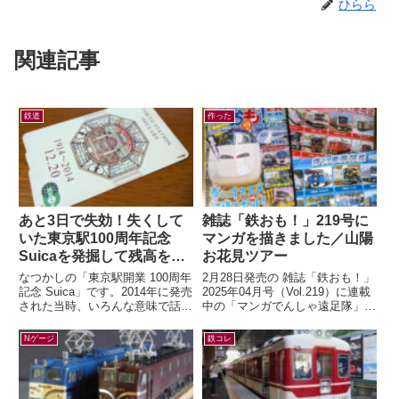
ひらら
関連記事
鉄道
作った
あと3日で失効！失くして
雑誌「鉄おも！」219号に
いた東京駅100周年記念
マンガを描きました／山陽
Suicaを発掘して残高を確
お花見ツアー
認したら…
なつかしの「東京駅開業 100周年
2月28日発売の 雑誌「鉄おも！」
記念 Suica」です。2014年に発売
2025年04月号（Vol.219）に連載
された当時、いろんな意味で話題
中の「マンガでんしゃ遠足隊」最
になりましたよね。記念アイテム
新話を描きました。今月は「夢と
なので、もったいなくて使わ...
ロマンの山陽お花見ツアー...
Nゲージ
鉄コレ