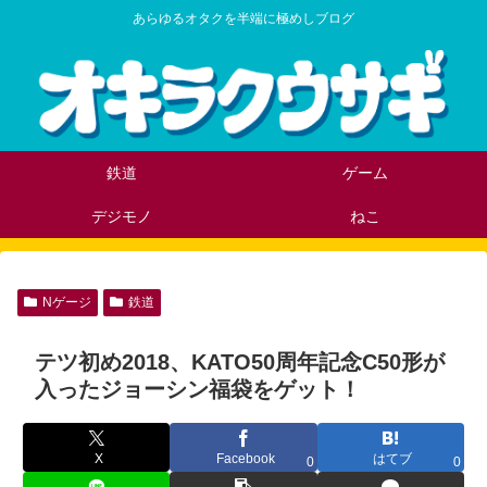
あらゆるオタクを半端に極めしブログ
鉄道
ゲーム
デジモノ
ねこ
Nゲージ
鉄道
テツ初め2018、KATO50周年記念C50形が
入ったジョーシン福袋をゲット！
X
Facebook
はてブ
0
0