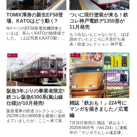
TOMIX渾身の新生EF58登
ついに現行塗装が来る！鉄
場、KATOはどう動く?
コレ神戸電鉄デ1350形が
11月発売
NゲージのEF58形電気機関車と
いえば、長らくKATOの独壇場で
もう出ないんじゃないかと、ほぼ
した。（上記写真もKATO製）す
諦めていたところに不意打ち発
でに多くの鉄道模型ファンの皆さ
表！鉄道コレクション 神戸電鉄
んがご存知の通り、先日TOMIX
デ1350形(新塗装)4両セット(ジオ
か...
コレ) 鉄コレの神鉄1000系列と...
鉄コレ
作った
阪急3年ぶりの事業者限定!
鉄コレ阪急6300系(嵐山線
雑誌「鉄おも！」224号に
仕様)が10月発売!
マンガを描きました／広電
阪急電車の鉄道コレクションは、
編
2023年1月の8000系を最後に途絶
えていましたが、ここへ来て新製
7月31日発売の 雑誌「鉄おも！」
品の発表が！鉄道コレクション
2025年09月号（Vol.224）に連載
さよなら阪急6300系（嵐山線
中の「マンガでんしゃ遠足隊」最
仕...