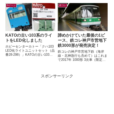
新話を描きました。今月は「広島
の路面電車で いくぜ！広...
Nゲージ
鉄コレ
KATOの古い103系のライ
諦めかけていた最後の1ピ
トをLED化しました
ース、鉄コレ神戸市営地下
鉄3000形が発売決定！
ホビーセンターカトー「クハ103
LED化ライトユニットセット（品
鉄コレの神戸市営地下鉄（海岸
番28-298）」KATOの古い103系
線・北神急行も含めて）はこれま
のライトをLED化するキットが、
で2017年 1000形 3次車（限定）
2026年5月末に発売...
2018年 7000系（一般2種・限
定）2020年 6000形...
スポンサーリンク