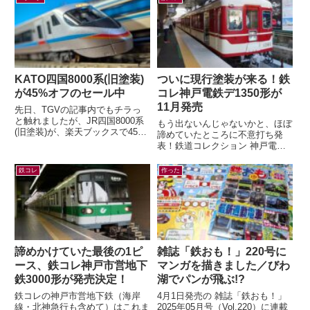
KATO四国8000系(旧塗装)
ついに現行塗装が来る！鉄
が45%オフのセール中
コレ神戸電鉄デ1350形が
11月発売
先日、TGVの記事内でもチラっ
と触れましたが、JR四国8000系
もう出ないんじゃないかと、ほぼ
(旧塗装)が、楽天ブックスで45%
諦めていたところに不意打ち発
オフの大幅セール中です。セール
表！鉄道コレクション 神戸電鉄
情報だけ書くのも何なので、カン
デ1350形(新塗装)4両セット(ジオ
タ...
コレ) 鉄コレの神鉄1000系列と...
鉄コレ
作った
諦めかけていた最後の1ピ
雑誌「鉄おも！」220号に
ース、鉄コレ神戸市営地下
マンガを描きました／びわ
鉄3000形が発売決定！
湖でパンが飛ぶ!?
鉄コレの神戸市営地下鉄（海岸
4月1日発売の 雑誌「鉄おも！」
線・北神急行も含めて）はこれま
2025年05月号（Vol.220）に連載