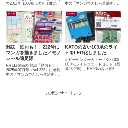
で2017年 1000形 3次車（限定）
中の「マンガでんしゃ遠足隊」最
2018年 7000系（一般2種・限
新話を描きました。今月は「びわ
定）2020年 6000形...
湖のしっぽでパンが飛んだ！...
作った
Nゲージ
雑誌「鉄おも！」222号に
KATOの古い103系のライ
マンガを描きました／モノ
トをLED化しました
レール遠足隊
ホビーセンターカトー「クハ103
LED化ライトユニットセット（品
6月1日発売の 雑誌「鉄おも！」
番28-298）」KATOの古い103系
2025年07月号（Vol.222）に連載
のライトをLED化するキットが、
中の「マンガでんしゃ遠足隊」最
2026年5月末に発売...
新話を描きました。今月は「また
がる？ぶらさがる？それゆけ...
スポンサーリンク