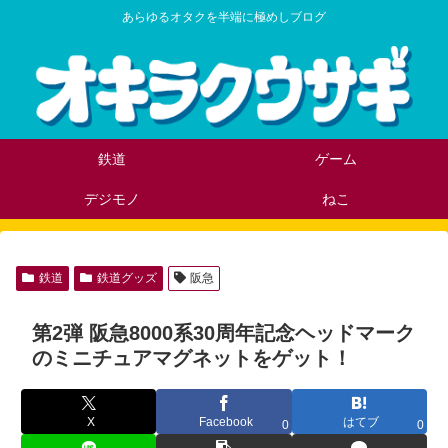
あらゆるオタクを半端に極めしブログ
鉄道
ゲーム
デジモノ
ねこ
鉄道
鉄道グッズ
阪急
第2弾 阪急8000系30周年記念ヘッドマーク
のミニチュアマグネットをゲット！
X
Facebook
はてブ
0
0