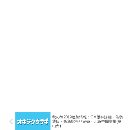
秋の陣2019追加情報：GM阪神詳細・能勢
通販・阪急駅売り完売・北急中間増量(桃
山台)