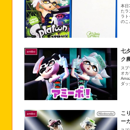
本日
たラ
ラト
のこ
七
amiibo
ク
スプ
オカ
Am
ダッ
こり
amiibo
ーカ