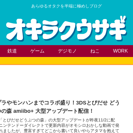
あらゆるオタクを半端に極めしブログ
鉄道
ゲーム
デジモノ
ねこ
WORK
プラやモンハンまでコラボ盛り！3DSとびだせ どう
の森 amiibo+ 大型アップデート配信！
S「とびだせどうぶつの森」の大型アップデートが昨夜11/2に配
ニンテンドーダイレクトで更新内容がオモシロおかしな動画で発
れましたが、豊富すぎてどこから書いて良いやらアタマを抱えて