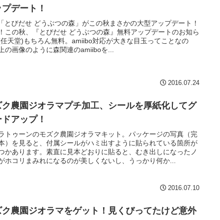
ップデート！
S「とびだせ どうぶつの森」がこの秋まさかの大型アップデート！
！この秋、『とびだせ どうぶつの森』無料アップデートのお知ら
(任天堂)もちろん無料。amiibo対応が大きな目玉ってことなの
上の画像のように森関連のamiiboを...
2016.07.24
ズク農園ジオラマプチ加工、シールを厚紙化してグ
ードアップ！
ラトゥーンのモズク農園ジオラマキット。パッケージの写真（完
本）を見ると、付属シールがハミ出すように貼られている箇所が
つかあります。素直に見本どおりに貼ると、むき出しになったノ
がホコリまみれになるのが美しくないし、うっかり何か...
2016.07.10
ズク農園ジオラマをゲット！見くびってたけど意外