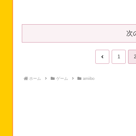
次
前
1
へ
ホーム
ゲーム
amiibo