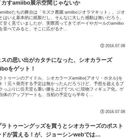
カすamiibo展示空間じゃないか
amiiboたちの舞台は「モズク農園 amiiboジオラマキット」。ジオ
とはいえ基本的に紙製だし、そんなに大した感動は無いだろう。
て甘く見ていましたが、実際買ってきてボーイやガールのamiibo
を並べてみると、そこに広がるナ...
2016.07.08
ェスの思い出がカタチになった、シオカラーズ
iiboをゲット！
ラトゥーンのアイドル、シオカラーズamiibo(アオリ・ホタル)を
ト！元々発売する予定は無かったんだろうけど、予想を超えるブ
クっぷりに任天堂も重い腰を上げてついに現物フィギュア化。ゲ
自体のアップデートも、当初の予定なら半年く...
2016.07.08
プラトゥーングッズを買うとシオカラーズのポスト
ードが貰える！が、ジョーシンwebでは…