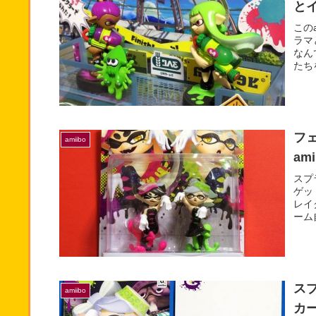
とイ
この
ラマ
なん
たち
フ
amiibo
am
スプ
ゲッ
レイ
ーム
ス
amiibo
カ