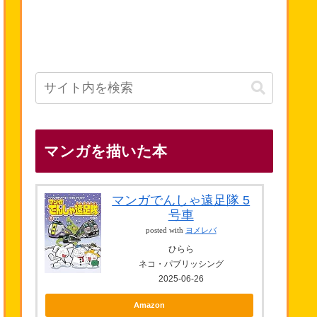
マンガを描いた本
マンガでんしゃ遠足隊 5
号車
posted with
ヨメレバ
ひらら
ネコ・パブリッシング
2025-06-26
Amazon