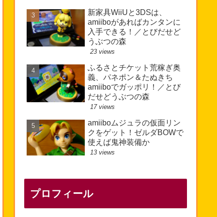
新家具WiiUと3DSは、
amiiboがあればカンタンに
入手できる！／とびだせど
うぶつの森
23 views
ふるさとチケット荒稼ぎ奥
義、パネポン＆たぬきち
amiiboでガッポリ！／とび
だせどうぶつの森
17 views
amiiboムジュラの仮面リン
クをゲット！ゼルダBOWで
使えば鬼神装備か
13 views
プロフィール