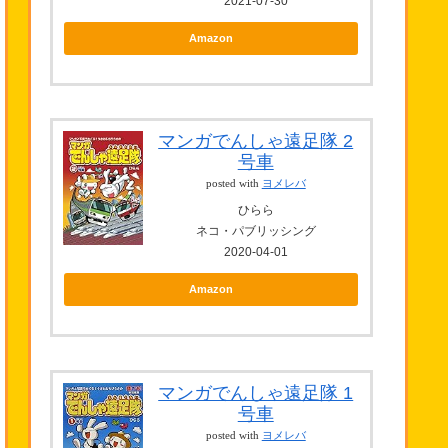
2021-07-30
Amazon
マンガでんしゃ遠足隊 2
号車
posted with
ヨメレバ
ひらら
ネコ・パブリッシング
2020-04-01
Amazon
マンガでんしゃ遠足隊 1
号車
posted with
ヨメレバ