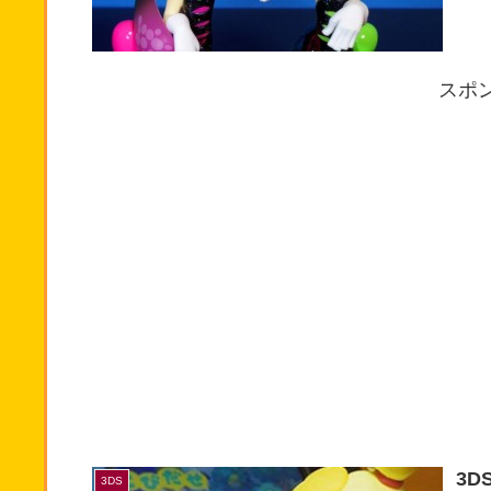
スポ
3D
3DS