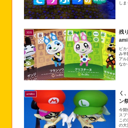
しま
残
3DS
am
ピカ
み半
アル
なか
く
amiibo
ン
今開
スプ
この
の大