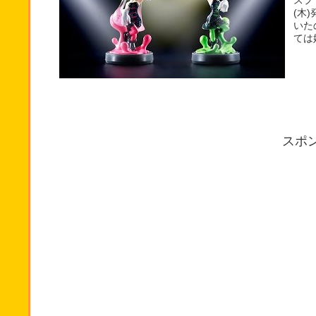
スプ
(木
いた
ては
スポ