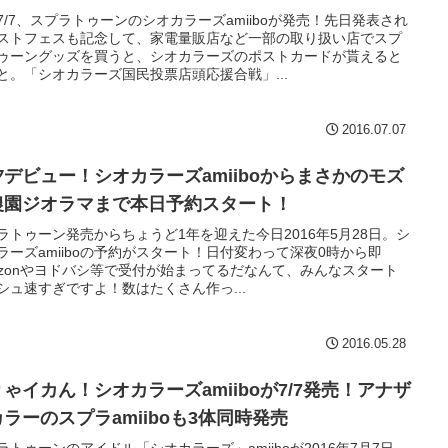
7/7、スプラトゥーンのシオカラーズamiiboが発売！先日発表され
ストフェスも記念して、家電量販店など一部の取り扱い店でスプ
ゥーングッズを買うと、シオカラーズのポストカードが貰えると
と。「シオカラーズ国民投票店頭応援合戦」...
2016.07.07
夕デビュー！シオカラーズamiiboからまさかのモズ
農園ジオラマまで本日予約スタート！
ラトゥーン発売からちょうど1年を迎えた今日2016年5月28日。シ
ラーズamiiboの予約がスタート！日付変わって深夜0時から即
azonやヨドバシ等で受付が始まってるだなんて、みんなスタート
シュ速すぎですよ！数はたくさん作っ...
2016.05.28
ゃイカん！シオカラーズamiiboが7/7発売！アナザ
ラーのスプラamiiboも3体同時発売