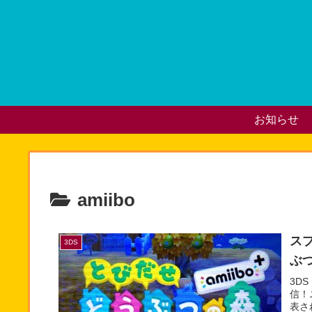
お知らせ
amiibo
ス
3DS
ぶつ
3D
信！
表さ