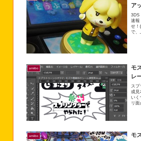
ア
3D
速報
せ！
で、
モ
amiibo
レ
スプ
成見
いく
リ面
モ
amiibo