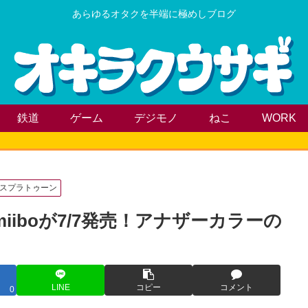
あらゆるオタクを半端に極めしブログ
鉄道
ゲーム
デジモノ
ねこ
WORK
スプラトゥーン
iboが7/7発売！アナザーカラーの
LINE
コピー
コメント
0