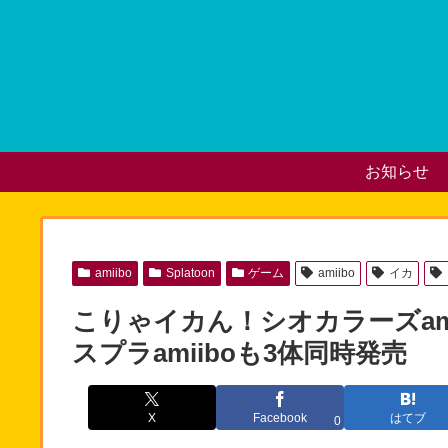
お知らせ
amiibo
Splatoon
ゲーム
amiibo
イカ
こりゃイカん！シオカラーズami
スプラamiiboも3体同時発売
X
Facebook
はてブ
0