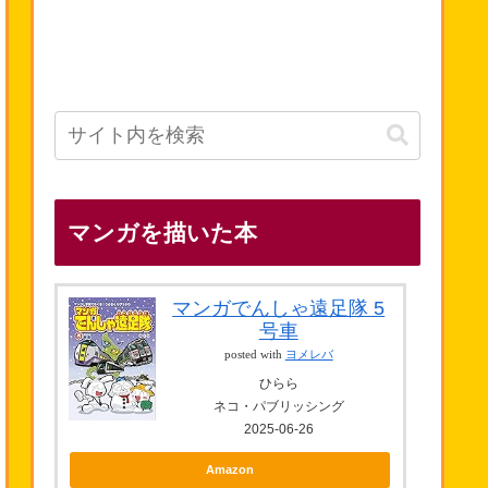
マンガを描いた本
マンガでんしゃ遠足隊 5
号車
posted with
ヨメレバ
ひらら
ネコ・パブリッシング
2025-06-26
Amazon