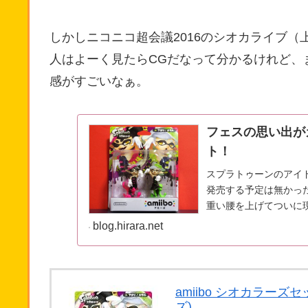
しかしニコニコ超会議2016のシオカライブ
人はよーく見たらCGだなって分かるけれど、
感がすごいなぁ。
フェスの思い出がカ
ト！
スプラトゥーンのアイド
発売する予定は無かっ
重い腰を上げてついに
予定なら半年く...
blog.hirara.net
amiibo シオカラーズ
ズ)