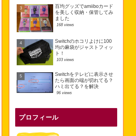
百均グッズでamiiboカード
を美しく収納・保管してみ
ました
168 views
Switchのホコリよけに100
均の麻袋がジャストフィッ
ト！
103 views
Switchをテレビに表示させ
たら画面の端が切れてる？
ハミ出てる？を解決
96 views
プロフィール