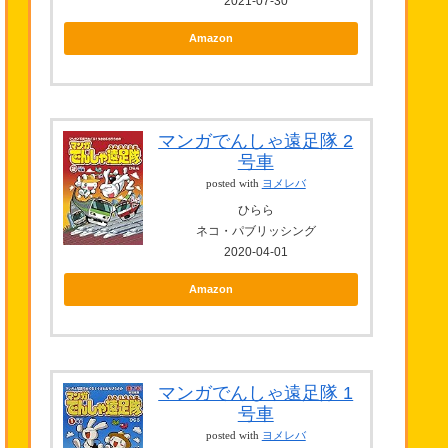
2021-07-30
Amazon
マンガでんしゃ遠足隊 2
号車
posted with
ヨメレバ
ひらら
ネコ・パブリッシング
2020-04-01
Amazon
マンガでんしゃ遠足隊 1
号車
posted with
ヨメレバ