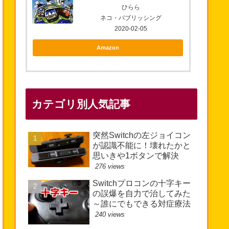
ひらら
ネコ・パブリッシング
2020-02-05
Amazon
カテゴリ別人気記事
突然Switchの左ジョイコン
が認識不能に！壊れたかと
思いきや1ボタンで解決
276 views
Switchプロコンの十字キー
の誤爆を自力で治してみた
～誰にでもできる対症療法
240 views