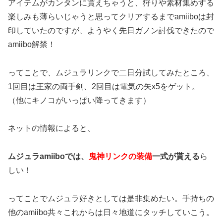
アイテムがカンタンに貰えちゃうと、狩りや素材集めする
楽しみも薄らいじゃうと思ってクリアするまでamiiboは封
印していたのですが、ようやく先日ガノン討伐できたので
amiibo解禁！
ってことで、ムジュラリンクで二日分試してみたところ、
1回目は王家の両手剣、2回目は電気の矢x5をゲット。
（他にキノコがいっぱい降ってきます）
ネットの情報によると、
ムジュラamiiboでは、
鬼神リンクの装備
一式が貰える
ら
しい！
ってことでムジュラ好きとしては是非集めたい。手持ちの
他のamiibo共々これからは日々地道にタッチしていこう。