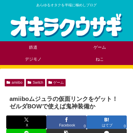
あらゆるオタクを半端に極めしブログ
鉄道
ゲーム
デジモノ
ねこ
amiibo
Switch
ゲーム
amiiboムジュラの仮面リンクをゲット！
ゼルダBOWで使えば鬼神装備か
X
Facebook
はてブ
0
0