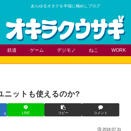
あらゆるオタクを半端に極めしブログ
鉄道
ゲーム
デジモノ
ねこ
WORK
ユニットも使えるのか?
LINE
コピー
コメント
0
2018.07.31