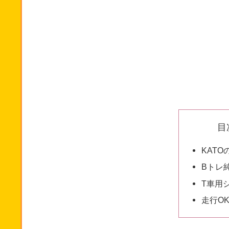
目
KAT
Bトレ
T車用
走行O