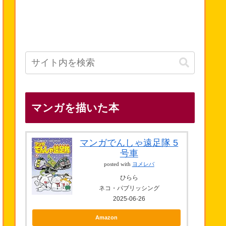
マンガを描いた本
マンガでんしゃ遠足隊 5
号車
posted with
ヨメレバ
ひらら
ネコ・パブリッシング
2025-06-26
Amazon