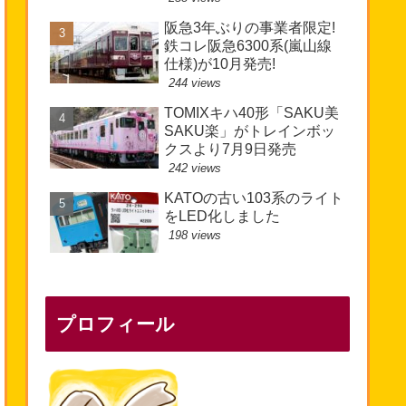
阪急3年ぶりの事業者限定!
鉄コレ阪急6300系(嵐山線
仕様)が10月発売!
244 views
TOMIXキハ40形「SAKU美
SAKU楽」がトレインボッ
クスより7月9日発売
242 views
KATOの古い103系のライト
をLED化しました
198 views
プロフィール