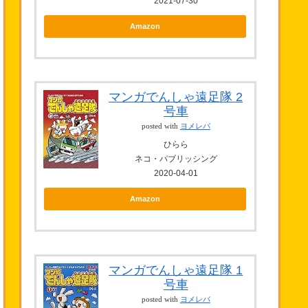
2021-07-30
Amazon
マンガでんしゃ遠足隊 2
号車
posted with
ヨメレバ
ひらら
ネコ・パブリッシング
2020-04-01
Amazon
マンガでんしゃ遠足隊 1
号車
posted with
ヨメレバ