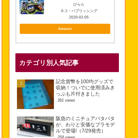
ひらら
ネコ・パブリッシング
2020-02-05
Amazon
カテゴリ別人気記事
記念貨幣を100均グッズで
収納！ついでに使用済みき
っぷも片付きました
391 views
阪急のミニチュアパタパタ
が、わりと安価なプラモデ
ルで登場!（7/29発売）
258 views