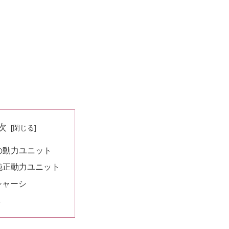
次
Oの動力ユニット
純正動力ユニット
シャーシ
K