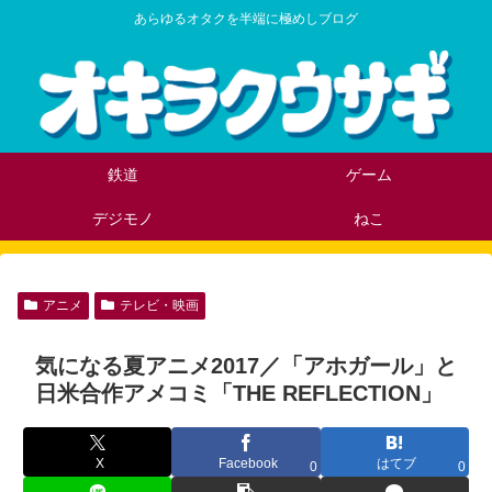
あらゆるオタクを半端に極めしブログ
鉄道
ゲーム
デジモノ
ねこ
アニメ
テレビ・映画
気になる夏アニメ2017／「アホガール」と
日米合作アメコミ「THE REFLECTION」
X
Facebook
はてブ
0
0