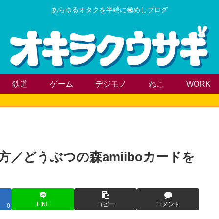
あらゆるオタクを半端に極めしブログ
鉄道
ゲーム
デジモノ
ねこ
WORK
／どうぶつの森amiiboカードを
LINE
コピー
コメント
0