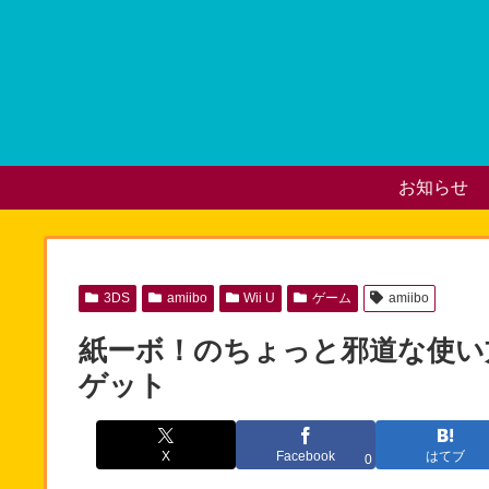
お知らせ
3DS
amiibo
Wii U
ゲーム
amiibo
紙ーボ！のちょっと邪道な使い方
ゲット
X
Facebook
はてブ
0