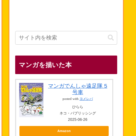
マンガを描いた本
マンガでんしゃ遠足隊 5
号車
posted with
ヨメレバ
ひらら
ネコ・パブリッシング
2025-06-26
Amazon