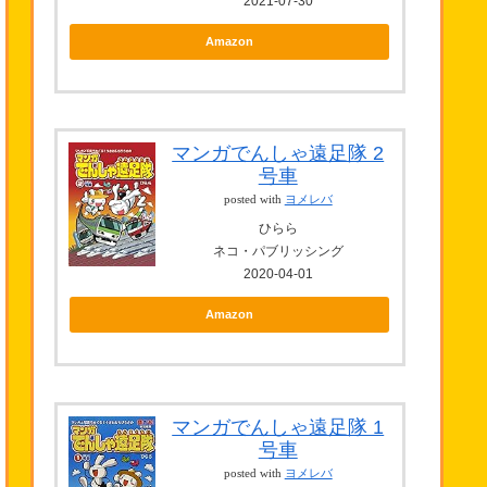
2021-07-30
Amazon
マンガでんしゃ遠足隊 2
号車
posted with
ヨメレバ
ひらら
ネコ・パブリッシング
2020-04-01
Amazon
マンガでんしゃ遠足隊 1
号車
posted with
ヨメレバ