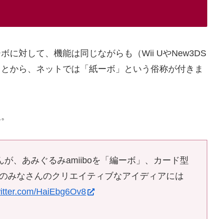
対して、機能は同じながらも（Wii UやNew3DS
ことから、ネットでは「紙ーボ」という俗称が付きま
及。
が、あみぐるみamiiboを「編ーボ」、カード型
ァンのみなさんのクリエイティブなアイディアには
witter.com/HaiEbg6Ov8