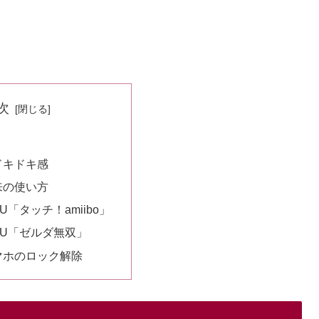
次
ドキドキ感
来の使い方
 U「タッチ！amiibo」
i U「ゼルダ無双」
マホのロック解除