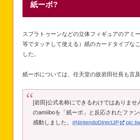
紙ーボ?
スプラトゥーンなどの立体フィギュアのアミーボに
等でタッチして使える）紙のカードタイプな
した。
紙ーボについては、任天堂の故岩田社長も言
[岩田]公式名称にできるわけではありません
のamiiboを「紙ーボ」と反応されたフ
感動しました。
#NintendoDirectJP
pic.t