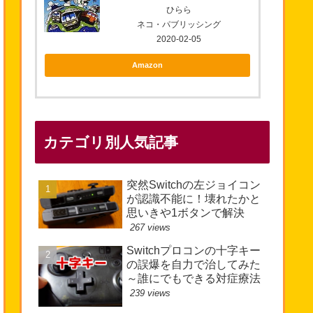
ひらら
ネコ・パブリッシング
2020-02-05
Amazon
カテゴリ別人気記事
突然Switchの左ジョイコン
が認識不能に！壊れたかと
思いきや1ボタンで解決
267 views
Switchプロコンの十字キー
の誤爆を自力で治してみた
～誰にでもできる対症療法
239 views