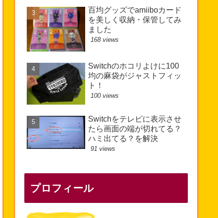
百均グッズでamiiboカード
を美しく収納・保管してみ
ました
168 views
Switchのホコリよけに100
均の麻袋がジャストフィッ
ト！
100 views
Switchをテレビに表示させ
たら画面の端が切れてる？
ハミ出てる？を解決
91 views
プロフィール