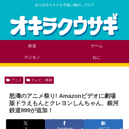
あらゆるオタクを半端に極めしブログ
鉄道
ゲーム
デジモノ
ねこ
アニメ
テレビ・映画
怒濤のアニメ祭り! Amazonビデオに劇場
版ドラえもんとクレヨンしんちゃん、銀河
鉄道999が追加！
X
Facebook
はてブ