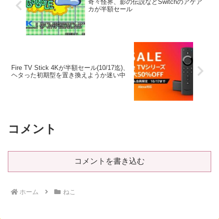
奇々怪界、影の伝説などSwitchのアケア
カが半額セール
Fire TV Stick 4Kが半額セール(10/17迄)、
ヘタった初期型を置き換えようか迷い中
コメント
コメントを書き込む
ホーム
ねこ