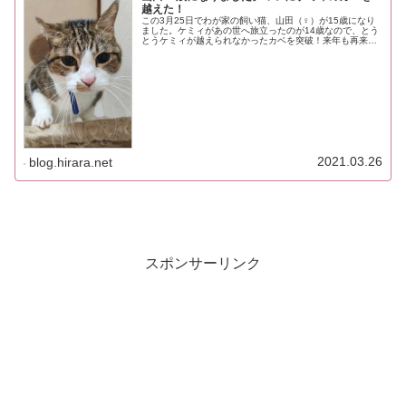
越えた！
この3月25日でわが家の飼い猫、山田（♀）が15歳になり
ました。ケミィがあの世へ旅立ったのが14歳なので、とう
とうケミィが越えられなかったカベを突破！来年も再来年
もぜひ突破し続けて欲しいですね。ねこの15歳は人間に換
算すると76歳。ネットで...
2021.03.26
blog.hirara.net
スポンサーリンク