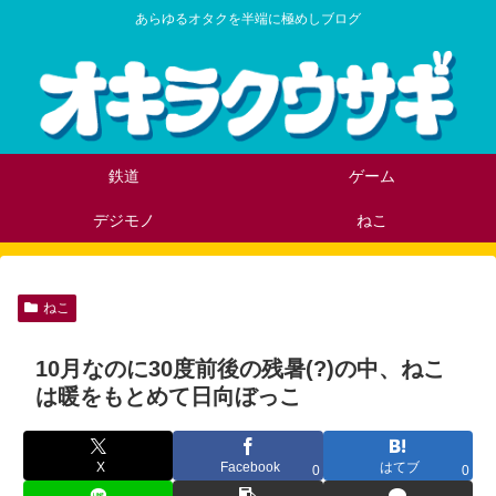
あらゆるオタクを半端に極めしブログ
鉄道
ゲーム
デジモノ
ねこ
ねこ
10月なのに30度前後の残暑(?)の中、ねこ
は暖をもとめて日向ぼっこ
X
Facebook
はてブ
0
0