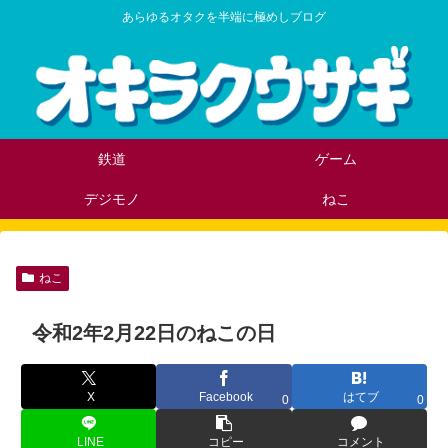
あらゆるオタクを半端に極めしブログ
鉄道
ゲーム
デジモノ
ねこ
ねこ
令和2年2月22日のねこの日
X
Facebook
はてブ
0
0
LINE
コピー
コメント