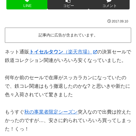
LINE
コピー
コメント
2017.09.10
記事内に広告が含まれています。
ネット通販
トイセルタウン
（楽天市場）
の決算セールで
鉄道コレクション関連がいろいろ安くなっていました。
何年か前のセールで在庫がスッカラカンになっていたの
で、鉄コレ関連はもう撤退したのかな? と思いきや新たに
色々入荷されていて驚きました
もうすぐ
秋の事業者限定シーズン
突入なので出費は控えた
かったのですが…、安さに釣られていろいろ買ってしまっ
た！くっ！