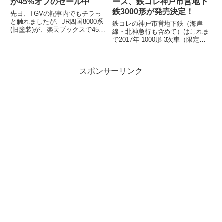
が45%オフのセール中
ース、鉄コレ神戸市営地下
鉄3000形が発売決定！
先日、TGVの記事内でもチラっ
と触れましたが、JR四国8000系
鉄コレの神戸市営地下鉄（海岸
(旧塗装)が、楽天ブックスで45%
線・北神急行も含めて）はこれま
オフの大幅セール中です。セール
で2017年 1000形 3次車（限定）
情報だけ書くのも何なので、カン
2018年 7000系（一般2種・限
タ...
定）2020年 6000形...
スポンサーリンク