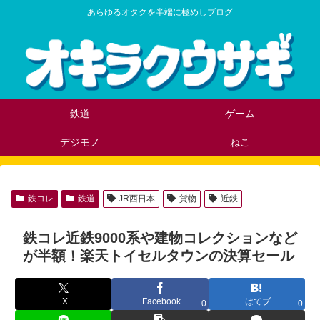
あらゆるオタクを半端に極めしブログ
鉄道
ゲーム
デジモノ
ねこ
鉄コレ
鉄道
JR西日本
貨物
近鉄
鉄コレ近鉄9000系や建物コレクションなど
が半額！楽天トイセルタウンの決算セール
X
Facebook
はてブ
0
0