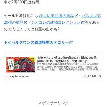
車が2両800円はお得。
セール対象は他にも
鉄コレ第24弾の単品
・
バスコレ第
20弾の単品
・
ジオコレの建物コレクション
等がある
ので人によってはお宝の山かも?
トイセルタウンの鉄道模型カテゴリー
大物ぞろいの鉄コレ秋の陣2017！阪急7000系・
阪神7001形・能勢610系・北急9000形
2017年も関西私鉄の事業者限定 鉄道コレクションの車種
がついに公開！秋の事業者特注鉄コレ速報！（阪急・阪
神・能勢・北急） 雑誌記事掲載(NGI) 阪急7000系 初期鋼
製車(原形)基本2両セット 3,500円 阪急7000系 アルミ量産
車...
2017.08.18
blog.hirara.net
スポンサーリンク