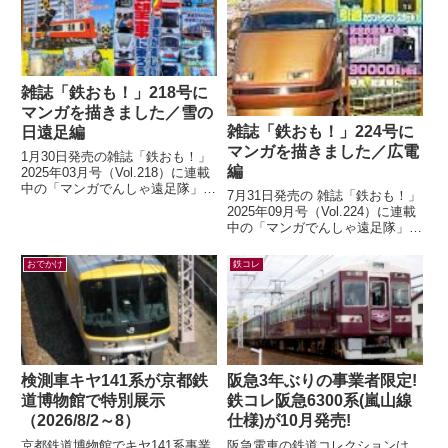
雑誌「鉄おも！」218号に
マンガを描きました／雪の
雑誌「鉄おも！」224号に
日遠足編
マンガを描きました／広電
1月30日発売の雑誌「鉄おも！」
編
2025年03月号（Vol.218）に連載
中の「マンガでんしゃ遠足隊」最
7月31日発売の 雑誌「鉄おも！」
新話を描きました。今月は「行っ
2025年09月号（Vol.224）に連載
たことある？雪の日の遠足！...
中の「マンガでんしゃ遠足隊」最
新話を描きました。今月は「広島
の路面電車で いくぜ！広...
おでかけ
鉄コレ
検測車キヤ141系が京都鉄
阪急3年ぶりの事業者限定!
道博物館で特別展示
鉄コレ阪急6300系(嵐山線
（2026/8/2～8）
仕様)が10月発売!
京都鉄道博物館でキヤ141系事業
阪急電車の鉄道コレクションは、