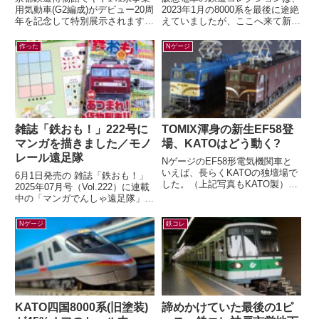
用気動車(G2編成)がデビュー20周
2023年1月の8000系を最後に途絶
年を記念して特別展示されます。
えていましたが、ここへ来て新製
「キヤ141系気動車」展示関連！
品の発表が！鉄道コレクション
チケット販売リンク公開！！
さよなら阪急6300系（嵐山線
作った
Nゲージ
（京...
仕...
雑誌「鉄おも！」222号に
TOMIX渾身の新生EF58登
マンガを描きました／モノ
場、KATOはどう動く?
レール遠足隊
NゲージのEF58形電気機関車と
いえば、長らくKATOの独壇場で
6月1日発売の 雑誌「鉄おも！」
した。（上記写真もKATO製）す
2025年07月号（Vol.222）に連載
でに多くの鉄道模型ファンの皆さ
中の「マンガでんしゃ遠足隊」最
んがご存知の通り、先日TOMIX
新話を描きました。今月は「また
か...
がる？ぶらさがる？それゆけ...
Nゲージ
鉄コレ
KATO四国8000系(旧塗装)
諦めかけていた最後の1ピ