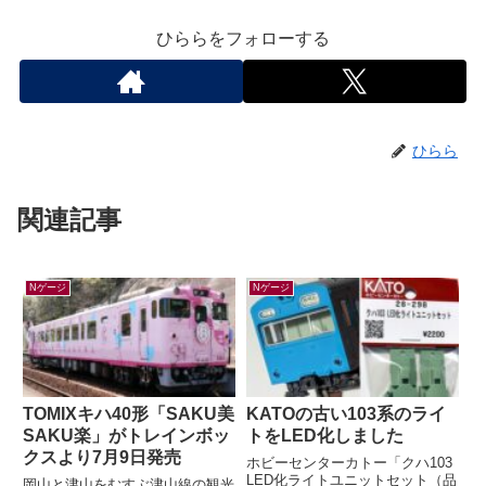
ひららをフォローする
ひらら
関連記事
Nゲージ
Nゲージ
TOMIXキハ40形「SAKU美
KATOの古い103系のライ
SAKU楽」がトレインボッ
トをLED化しました
クスより7月9日発売
ホビーセンターカトー「クハ103
LED化ライトユニットセット（品
岡山と津山をむすぶ津山線の観光