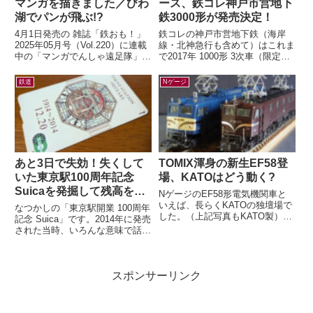
マンガを描きました／びわ
ース、鉄コレ神戸市営地下
湖でパンが飛ぶ!?
鉄3000形が発売決定！
4月1日発売の 雑誌「鉄おも！」
鉄コレの神戸市営地下鉄（海岸
2025年05月号（Vol.220）に連載
線・北神急行も含めて）はこれま
中の「マンガでんしゃ遠足隊」最
で2017年 1000形 3次車（限定）
新話を描きました。今月は「びわ
2018年 7000系（一般2種・限
湖のしっぽでパンが飛んだ！...
定）2020年 6000形...
鉄道
Nゲージ
あと3日で失効！失くして
TOMIX渾身の新生EF58登
いた東京駅100周年記念
場、KATOはどう動く?
Suicaを発掘して残高を確
NゲージのEF58形電気機関車と
認したら…
いえば、長らくKATOの独壇場で
なつかしの「東京駅開業 100周年
した。（上記写真もKATO製）す
記念 Suica」です。2014年に発売
でに多くの鉄道模型ファンの皆さ
された当時、いろんな意味で話題
んがご存知の通り、先日TOMIX
になりましたよね。記念アイテム
か...
なので、もったいなくて使わ...
スポンサーリンク