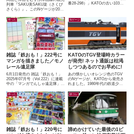
番28-298）」KATOの古い103系
列車『SAKU美SAKU楽（さくび
のライトをLED化するキットが、
さくら）』。このNゲージが2026
2026年5月末に発売...
年7月9日(木) 正午～ トレインボ
ックスにて限定販売されます...
作った
Nゲージ
雑誌「鉄おも！」222号に
KATOのTGV登場時カラー
マンガを描きました／モノ
が発売! ネット通販は枯渇
レール遠足隊
しつつあるのでお早めに!
6月1日発売の 雑誌「鉄おも！」
あの懐かしいオレンジ色のTGV
2025年07月号（Vol.222）に連載
のNゲージが、KATOから発売さ
中の「マンガでんしゃ遠足隊」最
れました。1980年代の鉄道少年
新話を描きました。今月は「また
だった私の心をつかんで離さなか
がる？ぶらさがる？それゆけ...
ったのが、この初代TGV。フラ
作った
鉄コレ
ンスの...
雑誌「鉄おも！」220号に
諦めかけていた最後の1ピ