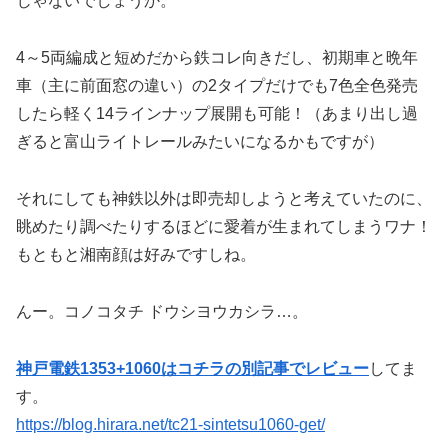
じゃないでしょうか。
4～5両編成と短めだから鉄コレ向きだし、初期車と晩年
車（主に前面窓の違い）の2タイプだけでも7色全色発売
したら軽く14ラインナップ展開も可能！（あまり出し過
ぎると富山ライトレールみたいになるかもですが）
それにしても神鉄以外は即売却しようと考えていたのに、
眺めたり調べたりするほどに愛着が生まれてしまうワナ！
もともと湘南顔は好みですしね。
んー。コノコタチ ドウシヨウカシラ…。
神戸電鉄1353+1060はコチラの別記事でレビュー
してま
す。
https://blog.hirara.net/tc21-sintetsu1060-get/