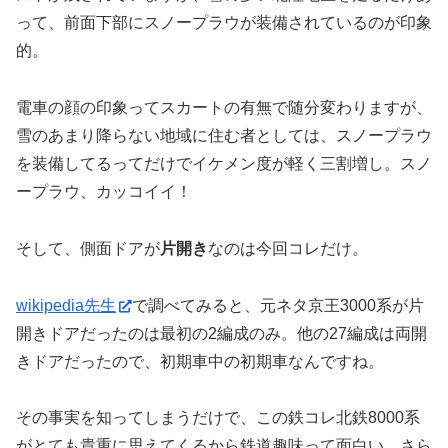
って、前面下部にスノープラウが装備されているのが印象
的。
電車の顔の印象ってスカートの有無で随分変わりますが、
雪のあまり降らない地域に住む者としては、スノープラウ
を装備してるってだけでイケメン度が軽く三割増し。スノ
ープラウ、カッコイイ！
そして、側面ドアが
片開き
なのは今回コレだけ。
wikipedia先生
で調べてみると、元ネタ京王3000系が片
開きドアだったのは最初の2編成のみ。他の27編成は両開
きドアだったので、初期車中の初期車なんですね。
その事実を知ってしまうだけで、この鉄コレ北鉄8000系
がとても貴重に思えてくるから鉄道趣味って面白い。さら