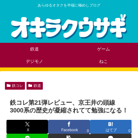
あらゆるオタクを半端に極めしブログ
鉄道
ゲーム
デジモノ
ねこ
鉄コレ
鉄道
鉄コレ第21弾レビュー、京王井の頭線
3000系の歴史が凝縮されてて勉強になる！
X
Facebook
はてブ
0
0