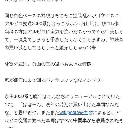
同じ白色ベースの神鉄はそこそこ塗装乱れが目立つのに、
アルピコ交通3000系はけっこうホンキ仕上げ。鉄コレ担
当者の方はアルピコに全力を注いだのかってくらい美しく
て、一度見てしまうと手放したくなくなりますね。神鉄全
力買い派としてはちょっと嫉妬しちゃう出来。
外観の差は、前面の窓の違いも大きな特徴。
窓が側面にまで回るパノラミックなウィンドウ。
京王3000系も晩年はこんな窓にリニューアルされていた
ので、「ははーん、晩年の時期に買い上げた車両なんだ
な」と思いきや。またまた
wikipedia先生
によると、ア
ルピコ交通に渡った車両は
すべて中間車から改造された
そ