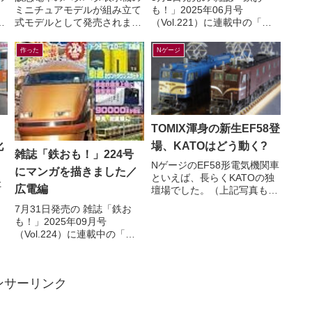
ミニチュアモデルが組み立て
も！」2025年06月号
N
式モデルとして発売されま
（Vol.221）に連載中の「マ
す。【7月29日(水)AM10:00
ンガでんしゃ遠足隊」最新話
て
発売】ミニチュアパタパタ表
を描きました。今月は「中央
作った
Nゲージ
示機が新登場！（HAN...
線発！まいごの快速とぶど
う...
TOMIX渾身の新生EF58登
化
場、KATOはどう動く?
雑誌「鉄おも！」224号
NゲージのEF58形電気機関車
にマンガを描きました／
といえば、長らくKATOの独
た
広電編
壇場でした。（上記写真も
KATO製）すでに多くの鉄道
7月31日発売の 雑誌「鉄お
模型ファンの皆さんがご存知
も！」2025年09月号
の通り、先日TOMIXか...
ー
（Vol.224）に連載中の「マ
ンガでんしゃ遠足隊」最新話
を描きました。今月は「広島
の路面電車で いくぜ！広...
ンサーリンク