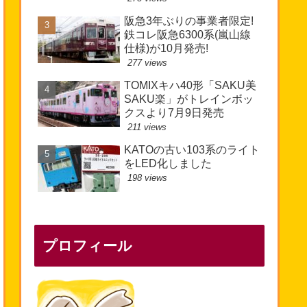
阪急3年ぶりの事業者限定!
鉄コレ阪急6300系(嵐山線
仕様)が10月発売!
277 views
TOMIXキハ40形「SAKU美
SAKU楽」がトレインボッ
クスより7月9日発売
211 views
KATOの古い103系のライト
をLED化しました
198 views
プロフィール