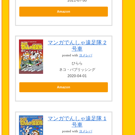
2021-07-30
Amazon
マンガでんしゃ遠足隊 2
号車
posted with
ヨメレバ
ひらら
ネコ・パブリッシング
2020-04-01
Amazon
マンガでんしゃ遠足隊 1
号車
posted with
ヨメレバ