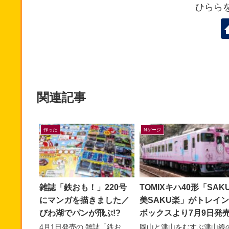
ひらら
関連記事
作った
Nゲージ
雑誌「鉄おも！」220号
TOMIXキハ40形「SAK
にマンガを描きました／
美SAKU楽」がトレイン
びわ湖でパンが飛ぶ!?
ボックスより7月9日発
4月1日発売の 雑誌「鉄お
岡山と津山をむすぶ津山線