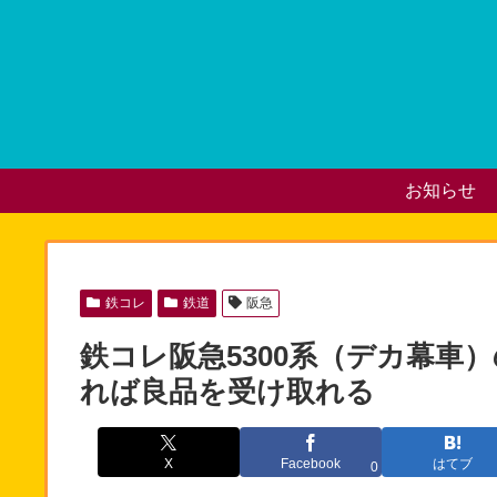
お知らせ
鉄コレ
鉄道
阪急
鉄コレ阪急5300系（デカ幕車
れば良品を受け取れる
X
Facebook
はてブ
0