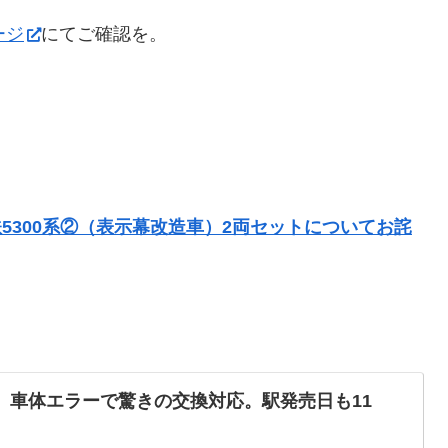
ージ
にてご確認を。
。
5300系②（表示幕改造車）2両セットについてお詫
系、車体エラーで驚きの交換対応。駅発売日も11