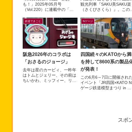
も！」2025年05月号
観光列車『SAKU美SAKU楽
（Vol.220）に連載中の「マ
（さくびさくら）』。この
ンガでんしゃ遠足隊」最新話
ゲージが2026年7月9日(木)
を描きました。今月は「びわ
正午～ トレインボックスに
鉄道できごと
Nゲージ
湖のしっぽでパンが飛ん
限定販売されます...
だ！...
阪急2026年のコラボは
四国続々のKATOから満
「おさるのジョージ」
を持して8600系の製品
が発表！
去年は星のカービィ、一昨年
はトムとジェリー、その前は
この6月6～7日に開催され
ちいかわ、ミッフィー、リラ
イベント「JR四国×KATO N
ックマなどなど。すっかり毎
ゲージ鉄道模型まつり in 高
年恒例行事となった有名キャ
松」＆「ことでん鉄道模型
ラクターと阪急電車のコラボ
EXPO」にて、鉄道模型メ
レー...
カー各社から四国の...
スポ