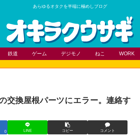
あらゆるオタクを半端に極めしブログ
鉄道
ゲーム
デジモノ
ねこ
WORK
）の交換屋根パーツにエラー。連絡す
LINE
コピー
コメント
0