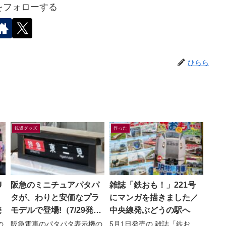
をフォローする
ひらら
鉄道グッズ
作った
U
阪急のミニチュアパタパ
雑誌「鉄おも！」221号
タが、わりと安価なプラ
にマンガを描きました／
売
モデルで登場!（7/29発
中央線発ぶどうの駅へ
売）
の
阪急電車のパタパタ表示機の
5月1日発売の 雑誌「鉄お