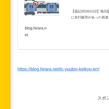
【追記2016/11/2】地
に先行販売があった鉄道
器）の位置がズレている
blog.hirara.n
et
https://blog.hirara.net/tc-yuubin-keikyu-err/
スポ