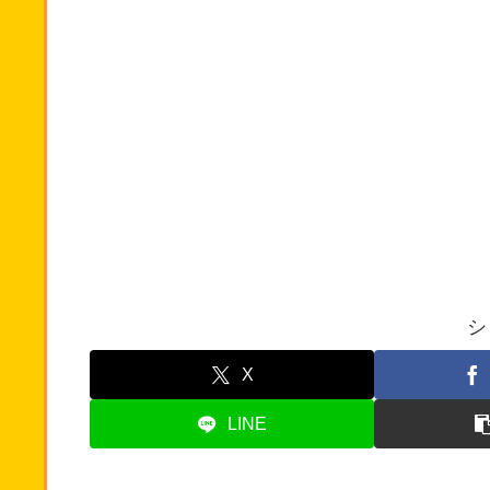
シ
X
LINE