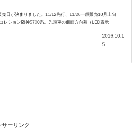
元販売日が決まりました。11/12先行、11/26一般販売10月上旬
コレション阪神5700系。先頭車の側面方向幕（LED表示
エラーがツイッター等で騒がれていましたが、な...
2016.10.1
5
ンサーリンク