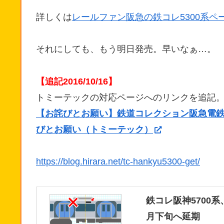
詳しくは
レールファン阪急の鉄コレ5300系ペ
それにしても、もう明日発売。早いなぁ…。
【追記2016/10/16】
トミーテックの対応ページへのリンクを追記
【お詫びとお願い】鉄道コレクション阪急電鉄
びとお願い（トミーテック）
https://blog.hirara.net/tc-hankyu5300-get/
鉄コレ阪神5700
月下旬へ延期