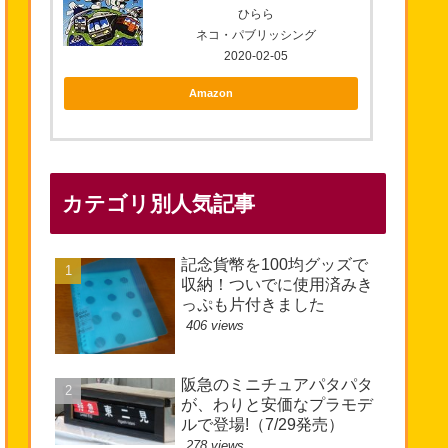
ひらら
ネコ・パブリッシング
2020-02-05
Amazon
カテゴリ別人気記事
記念貨幣を100均グッズで
収納！ついでに使用済みき
っぷも片付きました
406 views
阪急のミニチュアパタパタ
が、わりと安価なプラモデ
ルで登場!（7/29発売）
278 views