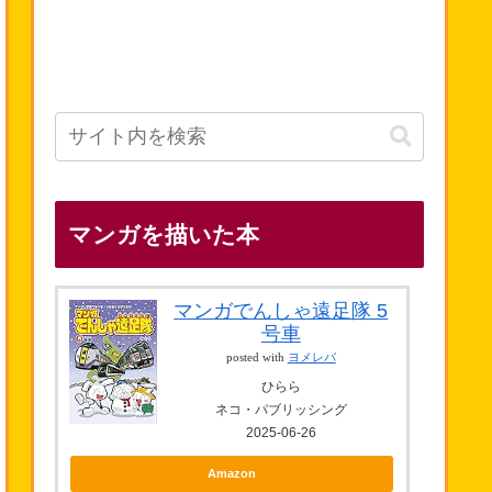
マンガを描いた本
マンガでんしゃ遠足隊 5
号車
posted with
ヨメレバ
ひらら
ネコ・パブリッシング
2025-06-26
Amazon