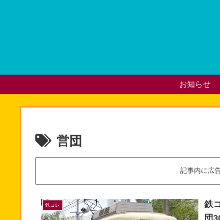
お知らせ
営団
記事内に広
鉄
鉄コレ
団3