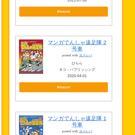
2021-07-30
Amazon
マンガでんしゃ遠足隊 2
号車
posted with
ヨメレバ
ひらら
ネコ・パブリッシング
2020-04-01
Amazon
マンガでんしゃ遠足隊 1
号車
posted with
ヨメレバ