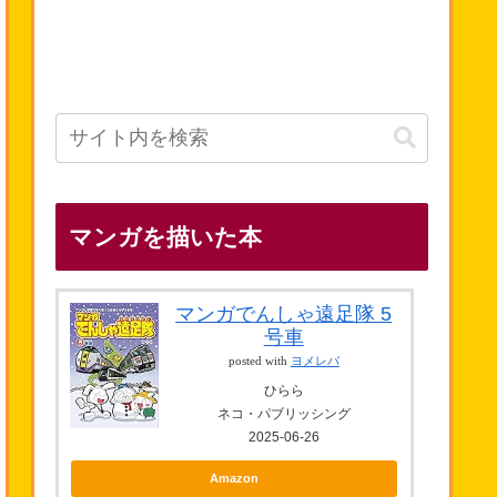
マンガを描いた本
マンガでんしゃ遠足隊 5
号車
posted with
ヨメレバ
ひらら
ネコ・パブリッシング
2025-06-26
Amazon