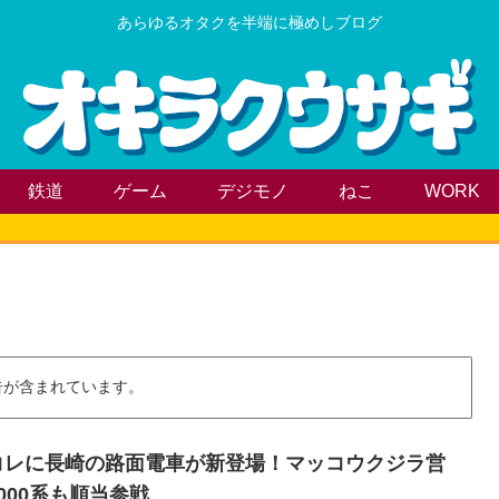
あらゆるオタクを半端に極めしブログ
鉄道
ゲーム
デジモノ
ねこ
WORK
告が含まれています。
コレに長崎の路面電車が新登場！マッコウクジラ営
000系も順当参戦