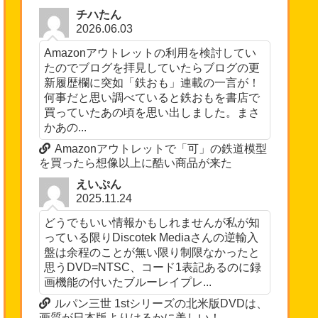
チハたん
2026.06.03
Amazonアウトレットの利用を検討してい
たのでブログを拝見していたらブログの更
新履歴欄に突如「鉄おも」連載の一言が！
何事だと思い調べていると鉄おもを書店で
買っていたあの頃を思い出しました。まさ
かあの...
Amazonアウトレットで「可」の鉄道模型
を買ったら想像以上に酷い商品が来た
えいぷん
2025.11.24
どうでもいい情報かもしれませんが私が知
っている限りDiscotek Mediaさんの逆輸入
盤は余程のことが無い限り制限なかったと
思うDVD=NTSC、コード1表記あるのに録
画機能の付いたブルーレイプレ...
ルパン三世 1stシリーズの北米版DVDは、
画質が日本版よりはるかに美しい！