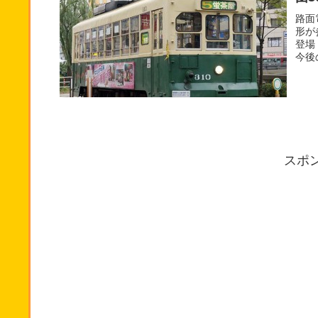
路面
形が
登場
今後
スポ