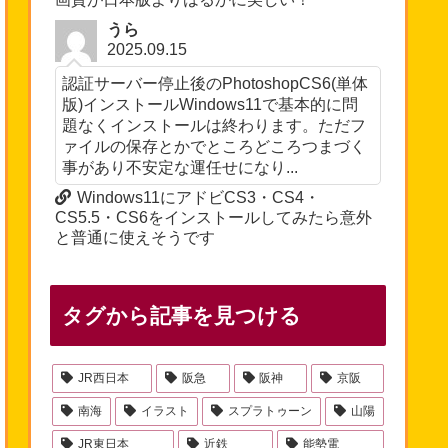
うら
2025.09.15
認証サーバー停止後のPhotoshopCS6(単体
版)インストールWindows11で基本的に問
題なくインストールは終わります。ただフ
ァイルの保存とかでところどころつまづく
事があり不安定な運任せになり...
Windows11にアドビCS3・CS4・
CS5.5・CS6をインストールしてみたら意外
と普通に使えそうです
タグから記事を見つける
JR西日本
阪急
阪神
京阪
南海
イラスト
スプラトゥーン
山陽
JR東日本
近鉄
能勢電