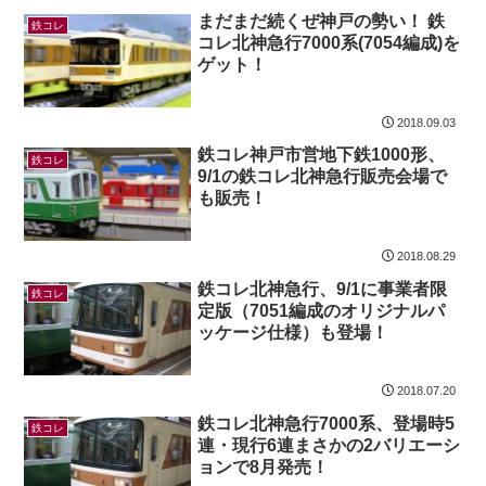
まだまだ続くぜ神戸の勢い！ 鉄
鉄コレ
コレ北神急行7000系(7054編成)を
ゲット！
2018.09.03
鉄コレ神戸市営地下鉄1000形、
鉄コレ
9/1の鉄コレ北神急行販売会場で
も販売！
2018.08.29
鉄コレ北神急行、9/1に事業者限
鉄コレ
定版（7051編成のオリジナルパ
ッケージ仕様）も登場！
2018.07.20
鉄コレ北神急行7000系、登場時5
鉄コレ
連・現行6連まさかの2バリエーシ
ョンで8月発売！