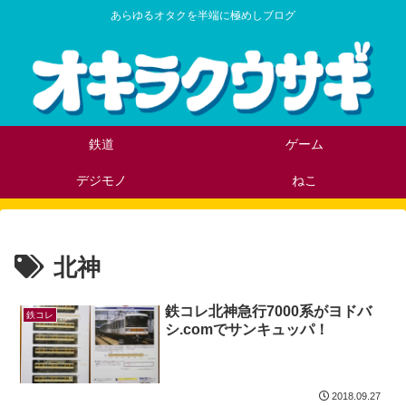
あらゆるオタクを半端に極めしブログ
鉄道
ゲーム
デジモノ
ねこ
北神
鉄コレ北神急行7000系がヨドバ
鉄コレ
シ.comでサンキュッパ！
2018.09.27