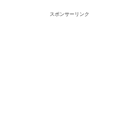
のコラボレー...
ロマンの山陽お花見ツアー...
スポンサーリンク