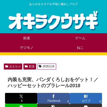
あらゆるオタクを半端に極めしブログ
鉄道
ゲーム
デジモノ
ねこ
おもちゃ
鉄道
JR西日本
内装も充実、パンダくろしおをゲット！／
ハッピーセットのプラレール2018
X
Facebook
はてブ
0
0