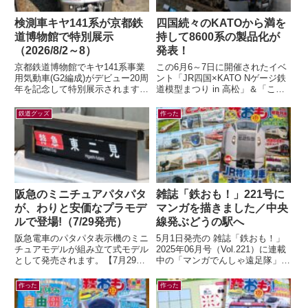
検測車キヤ141系が京都鉄
四国続々のKATOから満を
道博物館で特別展示
持して8600系の製品化が
（2026/8/2～8）
発表！
京都鉄道博物館でキヤ141系事業
この6月6～7日に開催されたイベ
用気動車(G2編成)がデビュー20周
ント「JR四国×KATO Nゲージ鉄
年を記念して特別展示されます。
道模型まつり in 高松」＆「こと
「キヤ141系気動車」展示関連！
でん鉄道模型EXPO」にて、鉄道
チケット販売リンク公開！！
模型メーカー各社から四国の...
鉄道グッズ
作った
（京...
阪急のミニチュアパタパタ
雑誌「鉄おも！」221号に
が、わりと安価なプラモデ
マンガを描きました／中央
ルで登場!（7/29発売）
線発ぶどうの駅へ
阪急電車のパタパタ表示機のミニ
5月1日発売の 雑誌「鉄おも！」
チュアモデルが組み立て式モデル
2025年06月号（Vol.221）に連載
として発売されます。【7月29日
中の「マンガでんしゃ遠足隊」最
(水)AM10:00発売】ミニチュアパ
新話を描きました。今月は「中央
タパタ表示機が新登場！（HAN...
線発！まいごの快速とぶどう...
作った
作った