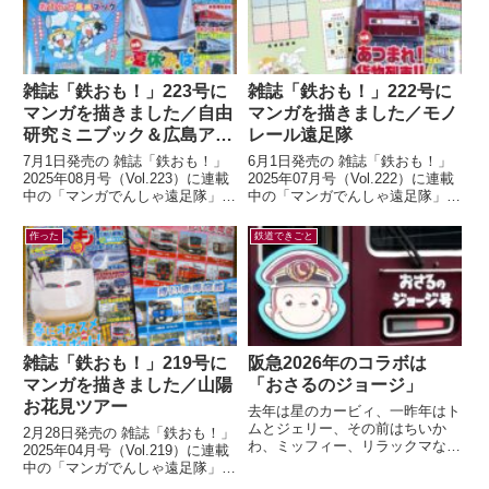
雑誌「鉄おも！」223号に
雑誌「鉄おも！」222号に
マンガを描きました／自由
マンガを描きました／モノ
研究ミニブック＆広島アス
レール遠足隊
トラムライン編
7月1日発売の 雑誌「鉄おも！」
6月1日発売の 雑誌「鉄おも！」
2025年08月号（Vol.223）に連載
2025年07月号（Vol.222）に連載
中の「マンガでんしゃ遠足隊」最
中の「マンガでんしゃ遠足隊」最
新話を描きました。今月は「アス
新話を描きました。今月は「また
トラムラインにのって広島お...
がる？ぶらさがる？それゆけ...
作った
鉄道できごと
雑誌「鉄おも！」219号に
阪急2026年のコラボは
マンガを描きました／山陽
「おさるのジョージ」
お花見ツアー
去年は星のカービィ、一昨年はト
ムとジェリー、その前はちいか
2月28日発売の 雑誌「鉄おも！」
わ、ミッフィー、リラックマなど
2025年04月号（Vol.219）に連載
など。すっかり毎年恒例行事とな
中の「マンガでんしゃ遠足隊」最
った有名キャラクターと阪急電車
新話を描きました。今月は「夢と