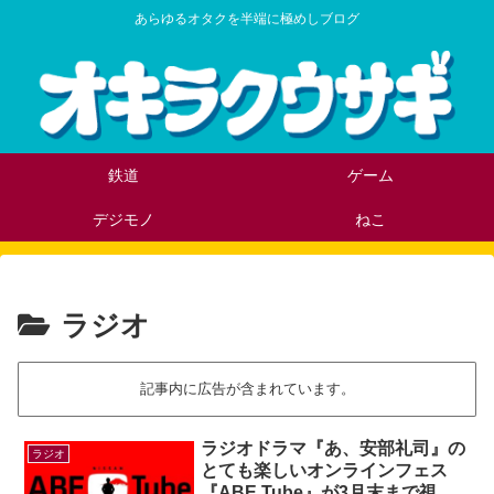
あらゆるオタクを半端に極めしブログ
鉄道
ゲーム
デジモノ
ねこ
ラジオ
記事内に広告が含まれています。
ラジオドラマ『あ、安部礼司』の
ラジオ
とても楽しいオンラインフェス
『ABE Tube』が3月末まで視聴