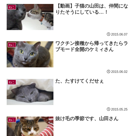
【動画】子猫の山田は、仲間にな
ねこ
りたそうにしている…！
2015.06.07
ワクチン接種から帰ってきたらラ
ねこ
ブモード全開のケミィさん
2015.06.02
た、たすけてくだせぇ
ねこ
2015.05.25
抜け毛の季節です、山田さん
ねこ