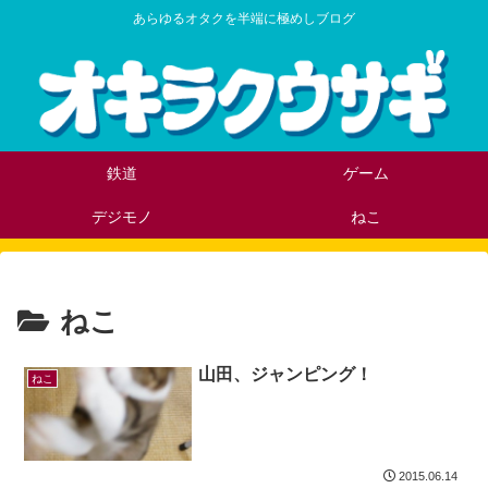
あらゆるオタクを半端に極めしブログ
鉄道
ゲーム
デジモノ
ねこ
ねこ
山田、ジャンピング！
ねこ
2015.06.14