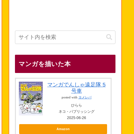
マンガを描いた本
マンガでんしゃ遠足隊 5
号車
posted with
ヨメレバ
ひらら
ネコ・パブリッシング
2025-06-26
Amazon