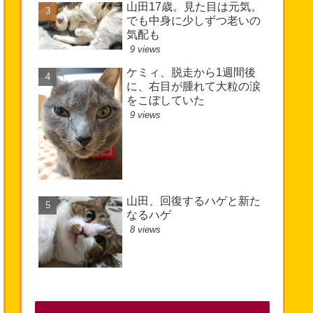
山田17歳。見た目は元気。
でも中身に少しずつ老いの
気配も
9 views
ケミィ、脱走から1週間後
に、右目が腫れて大粒の涙
をこぼしていた
9 views
山田、回復するハゲと新た
なるハゲ
8 views