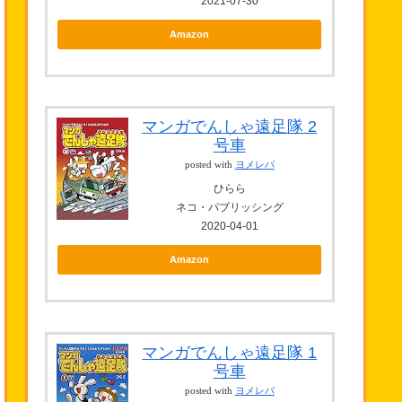
2021-07-30
Amazon
マンガでんしゃ遠足隊 2
号車
posted with
ヨメレバ
ひらら
ネコ・パブリッシング
2020-04-01
Amazon
マンガでんしゃ遠足隊 1
号車
posted with
ヨメレバ