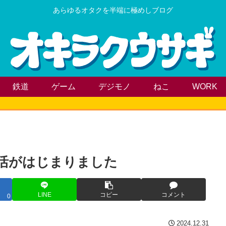
あらゆるオタクを半端に極めしブログ
鉄道
ゲーム
デジモノ
ねこ
WORK
生活がはじまりました
LINE
コピー
コメント
0
2024.12.31