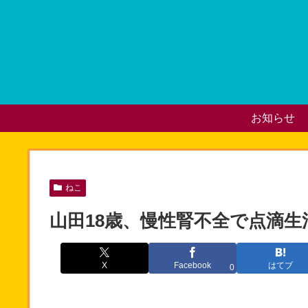
お知らせ
ねこ
山田18歳、慢性腎不全で点滴
X
Facebook
はてブ
0