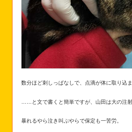
数分ほど刺しっぱなしで、点滴が体に取り込
……と文で書くと簡単ですが、山田は大の注
暴れるやら泣き叫ぶやらで保定も一苦労。