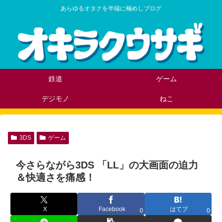
あらゆるオタクを半端に極めしブログ
鉄道
ゲーム
デジモノ
ねこ
3DS
ゲーム
今さらながら3DS 「LL」の大画面の迫力
＆快適さを痛感！
X
Facebook
はてブ
0
0