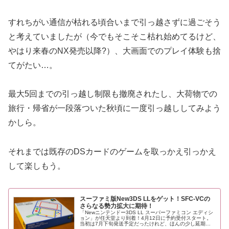
すれちがい通信が枯れる頃合いまで引っ越さずに過ごそう
と考えていましたが（今でもそこそこ枯れ始めてるけど、
やはり来春のNX発売以降?）、大画面でのプレイ体験も捨
てがたい…。
最大5回までの引っ越し制限も撤廃されたし、大荷物での
旅行・帰省が一段落ついた秋頃に一度引っ越ししてみよう
かしら。
それまでは既存のDSカードのゲームを取っかえ引っかえ
して楽しもう。
スーファミ版New3DS LLをゲット！SFC-VCの
さらなる勢力拡大に期待！
「Newニンテンドー3DS LL スーパーファミコン エディシ
ョン」が任天堂より到着！4月12日に予約受付スタート。
当初は7月下旬発送予定だったけれど、ほんの少し延期さ