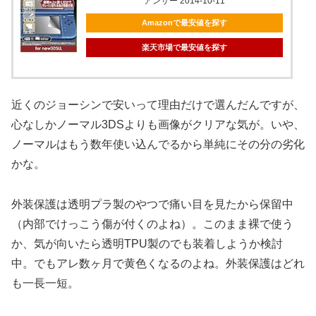
アンサー 2014-10-11
Amazonで最安値を探す
楽天市場で最安値を探す
近くのジョーシンで安いって理由だけで選んだんですが、
心なしかノーマル3DSよりも画像がクリアな気が。いや、
ノーマルはもう数年使い込んでるから単純にその分の劣化
かな。
外装保護は透明プラ製のやつで痛い目を見たから保留中
（内部でけっこう傷が付くのよね）。このまま裸で使う
か、気が向いたら透明TPU製のでも装着しようか検討
中。でもアレ数ヶ月で黄色くなるのよね。外装保護はどれ
も一長一短。