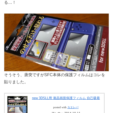
る…！
そうそう、唐突ですがSFC本体の保護フィルムはコレを
貼りました。
new 3DSLL用 液晶画面保護フィルム 自己吸着
posted with
カエレバ